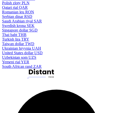
Polish zloty
PLN
Qatari rial
QAR
Romanian leu
RON
Serbian dinar
RSD
Saudi Arabian riyal
SAR
Swedish krona
SEK
Singapore dollar
SGD
Thai baht
THB
Turkish lira
TRY
Taiwan dollar
TWD
Ukrainian hryvnia
UAH
United States dollar
USD
Uzbekistan som
UZS
Yemeni rial
YER
South African rand
ZAR