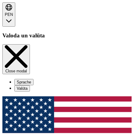
PEN
Valoda un valūta
Close modal
Sprache
Valūta