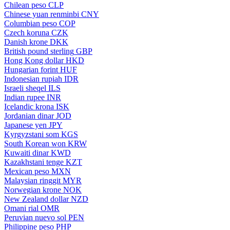
Chilean peso
CLP
Chinese yuan renminbi
CNY
Columbian peso
COP
Czech koruna
CZK
Danish krone
DKK
British pound sterling
GBP
Hong Kong dollar
HKD
Hungarian forint
HUF
Indonesian rupiah
IDR
Israeli sheqel
ILS
Indian rupee
INR
Icelandic krona
ISK
Jordanian dinar
JOD
Japanese yen
JPY
Kyrgyzstani som
KGS
South Korean won
KRW
Kuwaiti dinar
KWD
Kazakhstani tenge
KZT
Mexican peso
MXN
Malaysian ringgit
MYR
Norwegian krone
NOK
New Zealand dollar
NZD
Omani rial
OMR
Peruvian nuevo sol
PEN
Philippine peso
PHP