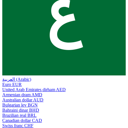
ع
العربية (Arabic)
Euro
EUR
United Arab Emirates dirham
AED
Armenian dram
AMD
Australian dollar
AUD
Bulgarian lev
BGN
Bahraini dinar
BHD
Brazilian real
BRL
Canadian dollar
CAD
Swiss franc
CHF