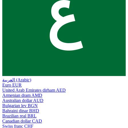
ع
العربية (Arabic)
Euro
EUR
United Arab Emirates dirham
AED
Armenian dram
AMD
Australian dollar
AUD
Bulgarian lev
BGN
Bahraini dinar
BHD
Brazilian real
BRL
Canadian dollar
CAD
Swiss franc
CHF