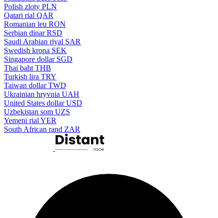
Polish zloty
PLN
Qatari rial
QAR
Romanian leu
RON
Serbian dinar
RSD
Saudi Arabian riyal
SAR
Swedish krona
SEK
Singapore dollar
SGD
Thai baht
THB
Turkish lira
TRY
Taiwan dollar
TWD
Ukrainian hryvnia
UAH
United States dollar
USD
Uzbekistan som
UZS
Yemeni rial
YER
South African rand
ZAR