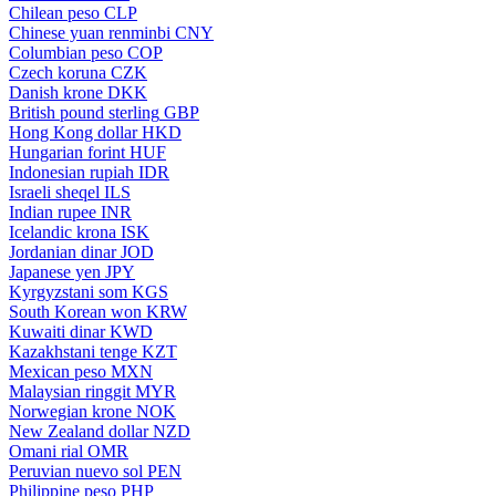
Chilean peso
CLP
Chinese yuan renminbi
CNY
Columbian peso
COP
Czech koruna
CZK
Danish krone
DKK
British pound sterling
GBP
Hong Kong dollar
HKD
Hungarian forint
HUF
Indonesian rupiah
IDR
Israeli sheqel
ILS
Indian rupee
INR
Icelandic krona
ISK
Jordanian dinar
JOD
Japanese yen
JPY
Kyrgyzstani som
KGS
South Korean won
KRW
Kuwaiti dinar
KWD
Kazakhstani tenge
KZT
Mexican peso
MXN
Malaysian ringgit
MYR
Norwegian krone
NOK
New Zealand dollar
NZD
Omani rial
OMR
Peruvian nuevo sol
PEN
Philippine peso
PHP