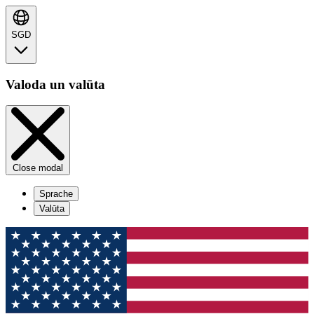
SGD
Valoda un valūta
Close modal
Sprache
Valūta