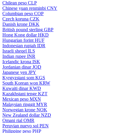
Chilean peso
CLP
Chinese yuan renminbi
CNY
Columbian peso
COP
Czech koruna
CZK
Danish krone
DKK
British pound sterling
GBP
Hong Kong dollar
HKD
Hungarian forint
HUF
Indonesian rupiah
IDR
Israeli sheqel
ILS
Indian rupee
INR
Icelandic krona
ISK
Jordanian dinar
JOD
Japanese yen
JPY
Kyrgyzstani som
KGS
South Korean won
KRW
Kuwaiti dinar
KWD
Kazakhstani tenge
KZT
Mexican peso
MXN
Malaysian ringgit
MYR
Norwegian krone
NOK
New Zealand dollar
NZD
Omani rial
OMR
Peruvian nuevo sol
PEN
Philippine peso
PHP