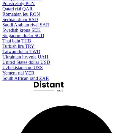
Polish zloty
PLN
Qatari rial
QAR
Romanian leu
RON
Serbian dinar
RSD
Saudi Arabian riyal
SAR
Swedish krona
SEK
Singapore dollar
SGD
Thai baht
THB
Turkish lira
TRY
Taiwan dollar
TWD
Ukrainian hryvnia
UAH
United States dollar
USD
Uzbekistan som
UZS
Yemeni rial
YER
South African rand
ZAR