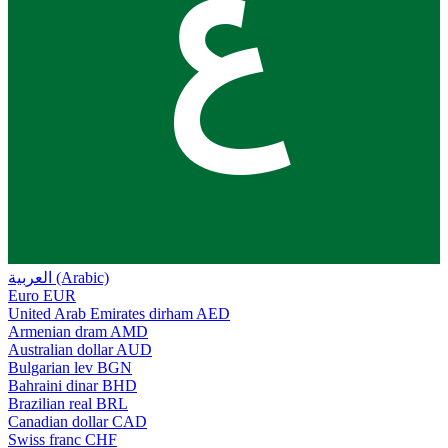
ع
العربية (Arabic)
Euro
EUR
United Arab Emirates dirham
AED
Armenian dram
AMD
Australian dollar
AUD
Bulgarian lev
BGN
Bahraini dinar
BHD
Brazilian real
BRL
Canadian dollar
CAD
Swiss franc
CHF