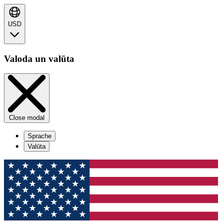
USD
Valoda un valūta
Close modal
Sprache
Valūta