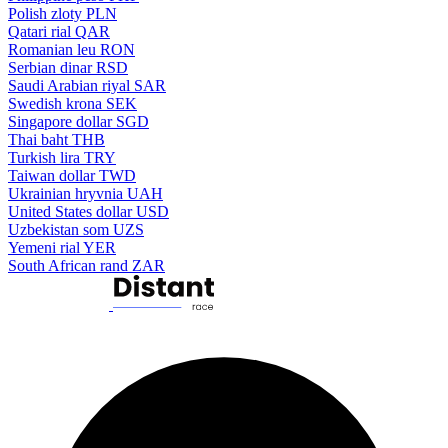
Polish zloty
PLN
Qatari rial
QAR
Romanian leu
RON
Serbian dinar
RSD
Saudi Arabian riyal
SAR
Swedish krona
SEK
Singapore dollar
SGD
Thai baht
THB
Turkish lira
TRY
Taiwan dollar
TWD
Ukrainian hryvnia
UAH
United States dollar
USD
Uzbekistan som
UZS
Yemeni rial
YER
South African rand
ZAR