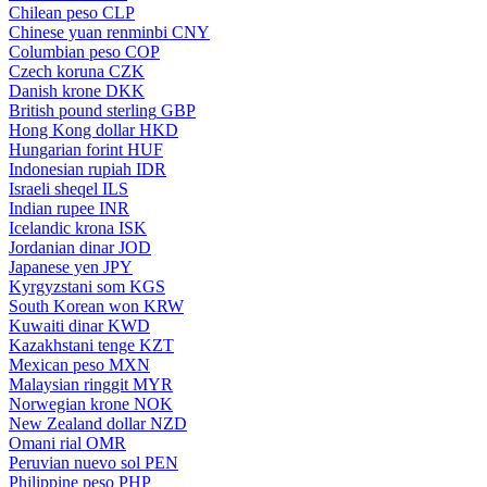
Chilean peso
CLP
Chinese yuan renminbi
CNY
Columbian peso
COP
Czech koruna
CZK
Danish krone
DKK
British pound sterling
GBP
Hong Kong dollar
HKD
Hungarian forint
HUF
Indonesian rupiah
IDR
Israeli sheqel
ILS
Indian rupee
INR
Icelandic krona
ISK
Jordanian dinar
JOD
Japanese yen
JPY
Kyrgyzstani som
KGS
South Korean won
KRW
Kuwaiti dinar
KWD
Kazakhstani tenge
KZT
Mexican peso
MXN
Malaysian ringgit
MYR
Norwegian krone
NOK
New Zealand dollar
NZD
Omani rial
OMR
Peruvian nuevo sol
PEN
Philippine peso
PHP