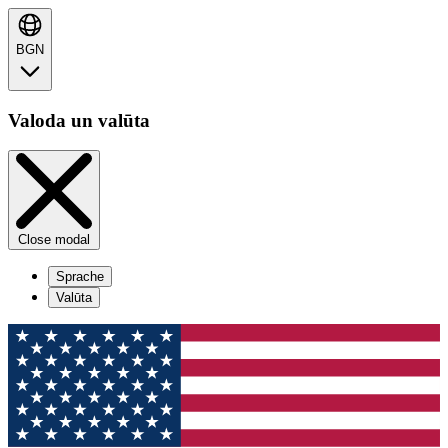
BGN
Valoda un valūta
Close modal
Sprache
Valūta