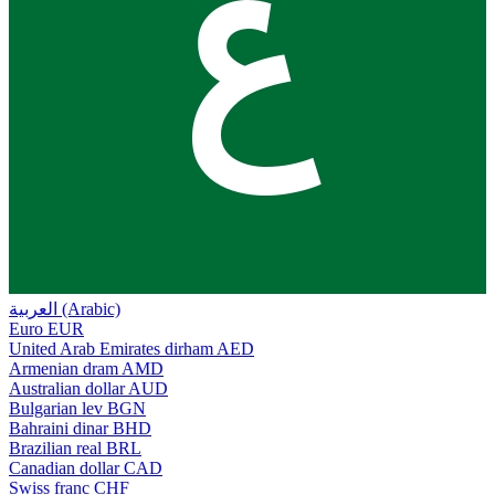
ع
العربية (Arabic)
Euro
EUR
United Arab Emirates dirham
AED
Armenian dram
AMD
Australian dollar
AUD
Bulgarian lev
BGN
Bahraini dinar
BHD
Brazilian real
BRL
Canadian dollar
CAD
Swiss franc
CHF