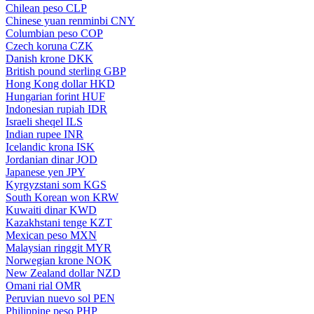
Chilean peso
CLP
Chinese yuan renminbi
CNY
Columbian peso
COP
Czech koruna
CZK
Danish krone
DKK
British pound sterling
GBP
Hong Kong dollar
HKD
Hungarian forint
HUF
Indonesian rupiah
IDR
Israeli sheqel
ILS
Indian rupee
INR
Icelandic krona
ISK
Jordanian dinar
JOD
Japanese yen
JPY
Kyrgyzstani som
KGS
South Korean won
KRW
Kuwaiti dinar
KWD
Kazakhstani tenge
KZT
Mexican peso
MXN
Malaysian ringgit
MYR
Norwegian krone
NOK
New Zealand dollar
NZD
Omani rial
OMR
Peruvian nuevo sol
PEN
Philippine peso
PHP