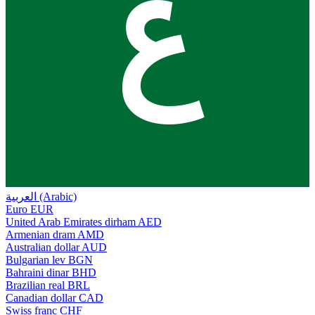
ع
العربية (Arabic)
Euro
EUR
United Arab Emirates dirham
AED
Armenian dram
AMD
Australian dollar
AUD
Bulgarian lev
BGN
Bahraini dinar
BHD
Brazilian real
BRL
Canadian dollar
CAD
Swiss franc
CHF