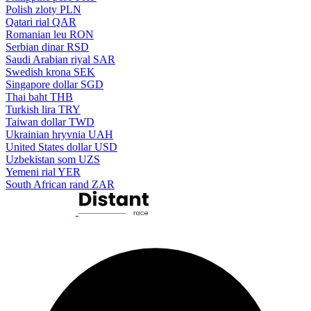
Polish zloty
PLN
Qatari rial
QAR
Romanian leu
RON
Serbian dinar
RSD
Saudi Arabian riyal
SAR
Swedish krona
SEK
Singapore dollar
SGD
Thai baht
THB
Turkish lira
TRY
Taiwan dollar
TWD
Ukrainian hryvnia
UAH
United States dollar
USD
Uzbekistan som
UZS
Yemeni rial
YER
South African rand
ZAR