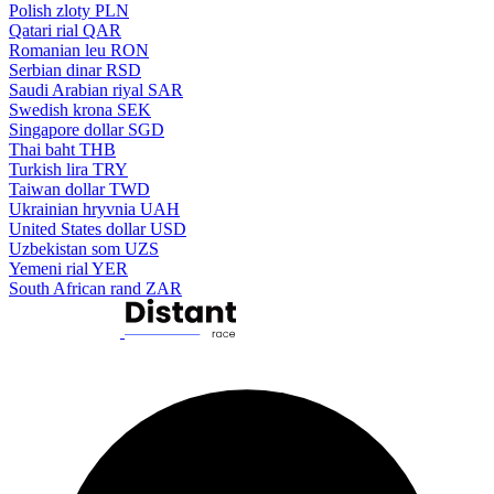
Polish zloty
PLN
Qatari rial
QAR
Romanian leu
RON
Serbian dinar
RSD
Saudi Arabian riyal
SAR
Swedish krona
SEK
Singapore dollar
SGD
Thai baht
THB
Turkish lira
TRY
Taiwan dollar
TWD
Ukrainian hryvnia
UAH
United States dollar
USD
Uzbekistan som
UZS
Yemeni rial
YER
South African rand
ZAR