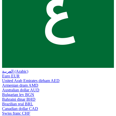
ع
العربية (Arabic)
Euro
EUR
United Arab Emirates dirham
AED
Armenian dram
AMD
Australian dollar
AUD
Bulgarian lev
BGN
Bahraini dinar
BHD
Brazilian real
BRL
Canadian dollar
CAD
Swiss franc
CHF