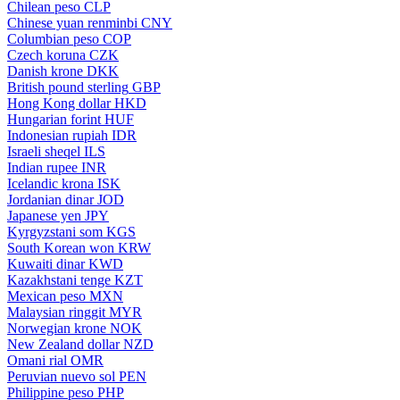
Chilean peso
CLP
Chinese yuan renminbi
CNY
Columbian peso
COP
Czech koruna
CZK
Danish krone
DKK
British pound sterling
GBP
Hong Kong dollar
HKD
Hungarian forint
HUF
Indonesian rupiah
IDR
Israeli sheqel
ILS
Indian rupee
INR
Icelandic krona
ISK
Jordanian dinar
JOD
Japanese yen
JPY
Kyrgyzstani som
KGS
South Korean won
KRW
Kuwaiti dinar
KWD
Kazakhstani tenge
KZT
Mexican peso
MXN
Malaysian ringgit
MYR
Norwegian krone
NOK
New Zealand dollar
NZD
Omani rial
OMR
Peruvian nuevo sol
PEN
Philippine peso
PHP