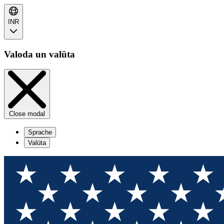
INR
Valoda un valūta
Close modal
Sprache
Valūta