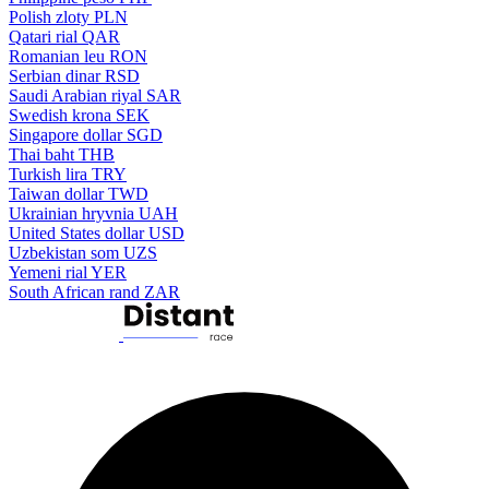
Polish zloty
PLN
Qatari rial
QAR
Romanian leu
RON
Serbian dinar
RSD
Saudi Arabian riyal
SAR
Swedish krona
SEK
Singapore dollar
SGD
Thai baht
THB
Turkish lira
TRY
Taiwan dollar
TWD
Ukrainian hryvnia
UAH
United States dollar
USD
Uzbekistan som
UZS
Yemeni rial
YER
South African rand
ZAR