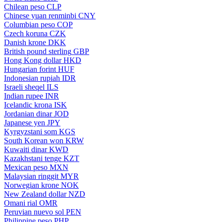
Chilean peso
CLP
Chinese yuan renminbi
CNY
Columbian peso
COP
Czech koruna
CZK
Danish krone
DKK
British pound sterling
GBP
Hong Kong dollar
HKD
Hungarian forint
HUF
Indonesian rupiah
IDR
Israeli sheqel
ILS
Indian rupee
INR
Icelandic krona
ISK
Jordanian dinar
JOD
Japanese yen
JPY
Kyrgyzstani som
KGS
South Korean won
KRW
Kuwaiti dinar
KWD
Kazakhstani tenge
KZT
Mexican peso
MXN
Malaysian ringgit
MYR
Norwegian krone
NOK
New Zealand dollar
NZD
Omani rial
OMR
Peruvian nuevo sol
PEN
Philippine peso
PHP