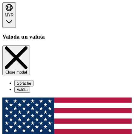
MYR
Valoda un valūta
Close modal
Sprache
Valūta