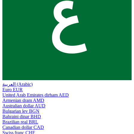
ع
العربية (Arabic)
Euro
EUR
United Arab Emirates dirham
AED
Armenian dram
AMD
Australian dollar
AUD
Bulgarian lev
BGN
Bahraini dinar
BHD
Brazilian real
BRL
Canadian dollar
CAD
Swiss franc
CHF