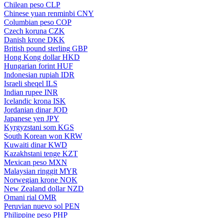
Chilean peso
CLP
Chinese yuan renminbi
CNY
Columbian peso
COP
Czech koruna
CZK
Danish krone
DKK
British pound sterling
GBP
Hong Kong dollar
HKD
Hungarian forint
HUF
Indonesian rupiah
IDR
Israeli sheqel
ILS
Indian rupee
INR
Icelandic krona
ISK
Jordanian dinar
JOD
Japanese yen
JPY
Kyrgyzstani som
KGS
South Korean won
KRW
Kuwaiti dinar
KWD
Kazakhstani tenge
KZT
Mexican peso
MXN
Malaysian ringgit
MYR
Norwegian krone
NOK
New Zealand dollar
NZD
Omani rial
OMR
Peruvian nuevo sol
PEN
Philippine peso
PHP