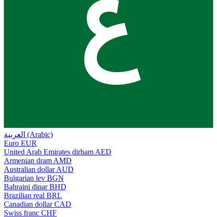
ع
العربية (Arabic)
Euro
EUR
United Arab Emirates dirham
AED
Armenian dram
AMD
Australian dollar
AUD
Bulgarian lev
BGN
Bahraini dinar
BHD
Brazilian real
BRL
Canadian dollar
CAD
Swiss franc
CHF