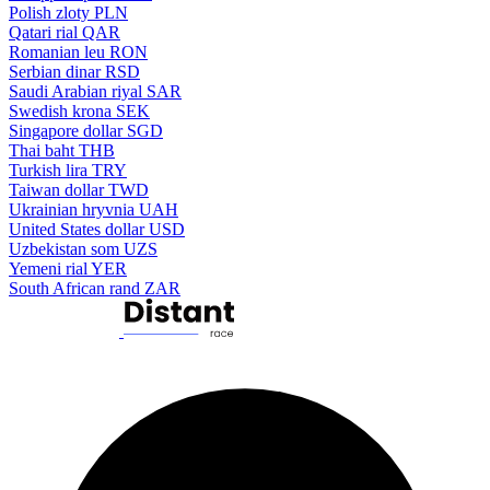
Polish zloty
PLN
Qatari rial
QAR
Romanian leu
RON
Serbian dinar
RSD
Saudi Arabian riyal
SAR
Swedish krona
SEK
Singapore dollar
SGD
Thai baht
THB
Turkish lira
TRY
Taiwan dollar
TWD
Ukrainian hryvnia
UAH
United States dollar
USD
Uzbekistan som
UZS
Yemeni rial
YER
South African rand
ZAR