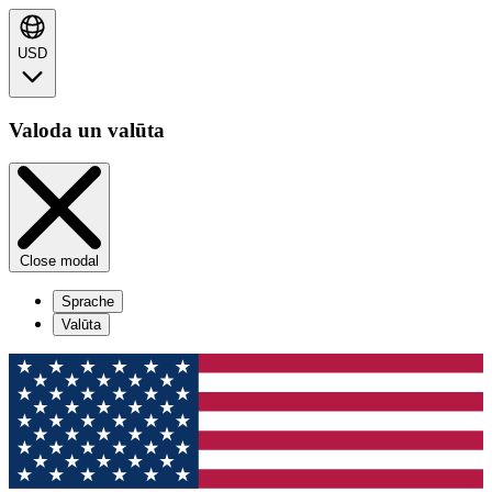
USD
Valoda un valūta
Close modal
Sprache
Valūta