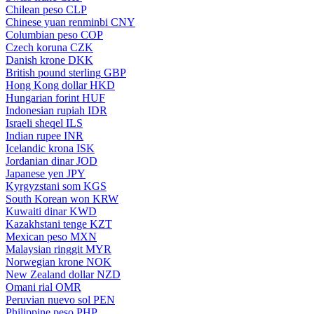
Chilean peso
CLP
Chinese yuan renminbi
CNY
Columbian peso
COP
Czech koruna
CZK
Danish krone
DKK
British pound sterling
GBP
Hong Kong dollar
HKD
Hungarian forint
HUF
Indonesian rupiah
IDR
Israeli sheqel
ILS
Indian rupee
INR
Icelandic krona
ISK
Jordanian dinar
JOD
Japanese yen
JPY
Kyrgyzstani som
KGS
South Korean won
KRW
Kuwaiti dinar
KWD
Kazakhstani tenge
KZT
Mexican peso
MXN
Malaysian ringgit
MYR
Norwegian krone
NOK
New Zealand dollar
NZD
Omani rial
OMR
Peruvian nuevo sol
PEN
Philippine peso
PHP