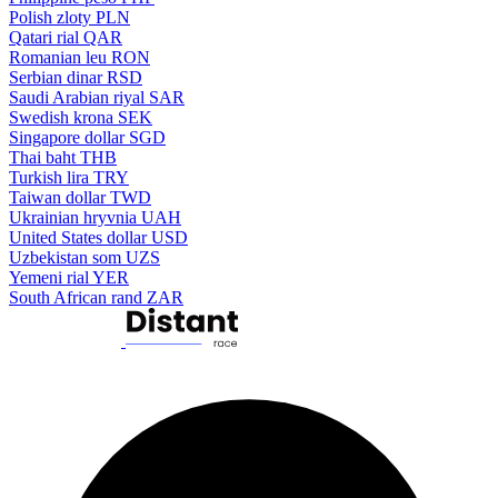
Polish zloty
PLN
Qatari rial
QAR
Romanian leu
RON
Serbian dinar
RSD
Saudi Arabian riyal
SAR
Swedish krona
SEK
Singapore dollar
SGD
Thai baht
THB
Turkish lira
TRY
Taiwan dollar
TWD
Ukrainian hryvnia
UAH
United States dollar
USD
Uzbekistan som
UZS
Yemeni rial
YER
South African rand
ZAR