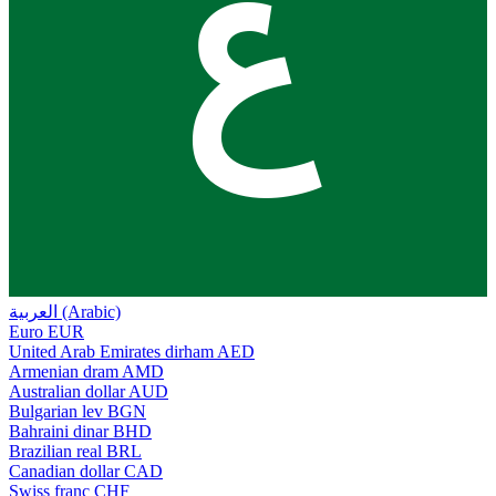
ع
العربية (Arabic)
Euro
EUR
United Arab Emirates dirham
AED
Armenian dram
AMD
Australian dollar
AUD
Bulgarian lev
BGN
Bahraini dinar
BHD
Brazilian real
BRL
Canadian dollar
CAD
Swiss franc
CHF