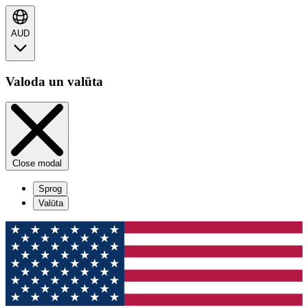
AUD
Valoda un valūta
Close modal
Sprog
Valūta