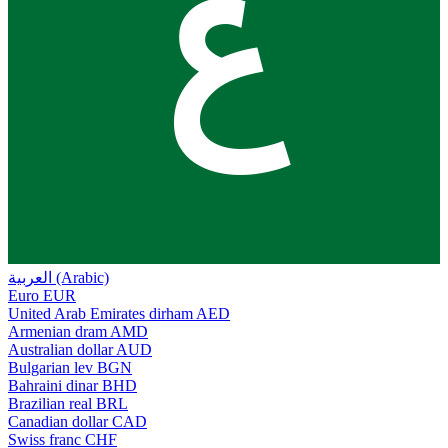
ع
العربية (Arabic)
Euro
EUR
United Arab Emirates dirham
AED
Armenian dram
AMD
Australian dollar
AUD
Bulgarian lev
BGN
Bahraini dinar
BHD
Brazilian real
BRL
Canadian dollar
CAD
Swiss franc
CHF