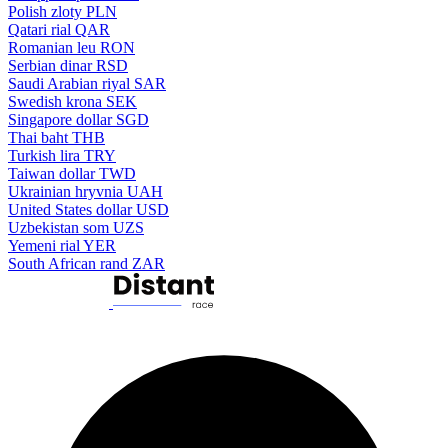
Polish zloty
PLN
Qatari rial
QAR
Romanian leu
RON
Serbian dinar
RSD
Saudi Arabian riyal
SAR
Swedish krona
SEK
Singapore dollar
SGD
Thai baht
THB
Turkish lira
TRY
Taiwan dollar
TWD
Ukrainian hryvnia
UAH
United States dollar
USD
Uzbekistan som
UZS
Yemeni rial
YER
South African rand
ZAR