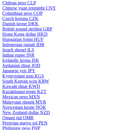
Chilean peso
CLP
Chinese yuan renminbi
CNY
Columbian peso
COP
Czech koruna
CZK
Danish krone
DKK
British pound sterling
GBP
Hong Kong dollar
HKD
Hungarian forint
HUF
Indonesian rupiah
IDR
Israeli sheqel
ILS
Indian rupee
INR
Icelandic krona
ISK
Jordanian dinar
JOD
Japanese yen
JPY
Kyrgyzstani som
KGS
South Korean won
KRW
Kuwaiti dinar
KWD
Kazakhstani tenge
KZT
Mexican peso
MXN
Malaysian ringgit
MYR
Norwegian krone
NOK
New Zealand dollar
NZD
Omani rial
OMR
Peruvian nuevo sol
PEN
Philippine peso
PHP