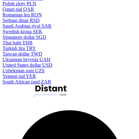
Polish zloty
PLN
Qatari rial
QAR
Romanian leu
RON
Serbian dinar
RSD
Saudi Arabian riyal
SAR
Swedish krona
SEK
Singapore dollar
SGD
Thai baht
THB
Turkish lira
TRY
Taiwan dollar
TWD
Ukrainian hryvnia
UAH
United States dollar
USD
Uzbekistan som
UZS
Yemeni rial
YER
South African rand
ZAR