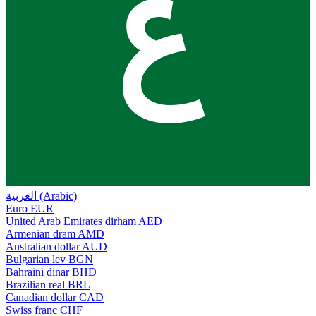
ع
العربية (Arabic)
Euro
EUR
United Arab Emirates dirham
AED
Armenian dram
AMD
Australian dollar
AUD
Bulgarian lev
BGN
Bahraini dinar
BHD
Brazilian real
BRL
Canadian dollar
CAD
Swiss franc
CHF