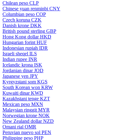
Chilean peso
CLP
Chinese yuan renminbi
CNY
Columbian peso
COP
Czech koruna
CZK
Danish krone
DKK
British pound sterling
GBP
Hong Kong dollar
HKD
Hungarian forint
HUF
Indonesian rupiah
IDR
Israeli sheqel
ILS
Indian rupee
INR
Icelandic krona
ISK
Jordanian dinar
JOD
Japanese yen
JPY
Kyrgyzstani som
KGS
South Korean won
KRW
Kuwaiti dinar
KWD
Kazakhstani tenge
KZT
Mexican peso
MXN
Malaysian ringgit
MYR
Norwegian krone
NOK
New Zealand dollar
NZD
Omani rial
OMR
Peruvian nuevo sol
PEN
Philippine peso
PHP