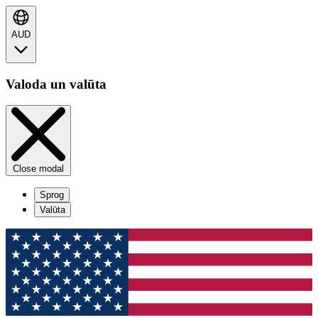
AUD
Valoda un valūta
Close modal
Sprog
Valūta