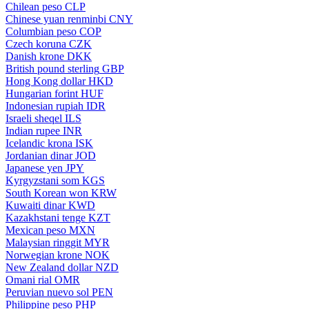
Chilean peso
CLP
Chinese yuan renminbi
CNY
Columbian peso
COP
Czech koruna
CZK
Danish krone
DKK
British pound sterling
GBP
Hong Kong dollar
HKD
Hungarian forint
HUF
Indonesian rupiah
IDR
Israeli sheqel
ILS
Indian rupee
INR
Icelandic krona
ISK
Jordanian dinar
JOD
Japanese yen
JPY
Kyrgyzstani som
KGS
South Korean won
KRW
Kuwaiti dinar
KWD
Kazakhstani tenge
KZT
Mexican peso
MXN
Malaysian ringgit
MYR
Norwegian krone
NOK
New Zealand dollar
NZD
Omani rial
OMR
Peruvian nuevo sol
PEN
Philippine peso
PHP