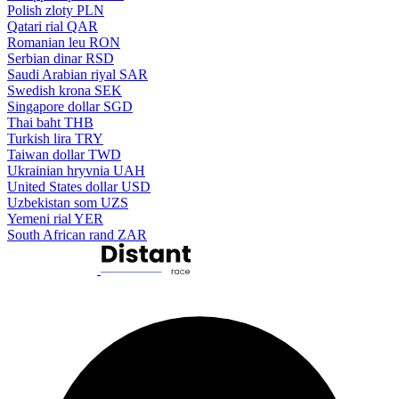
Polish zloty
PLN
Qatari rial
QAR
Romanian leu
RON
Serbian dinar
RSD
Saudi Arabian riyal
SAR
Swedish krona
SEK
Singapore dollar
SGD
Thai baht
THB
Turkish lira
TRY
Taiwan dollar
TWD
Ukrainian hryvnia
UAH
United States dollar
USD
Uzbekistan som
UZS
Yemeni rial
YER
South African rand
ZAR