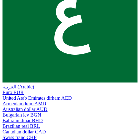
ع
العربية (Arabic)
Euro
EUR
United Arab Emirates dirham
AED
Armenian dram
AMD
Australian dollar
AUD
Bulgarian lev
BGN
Bahraini dinar
BHD
Brazilian real
BRL
Canadian dollar
CAD
Swiss franc
CHF