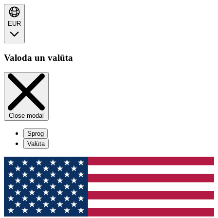
EUR
Valoda un valūta
Close modal
Sprog
Valūta