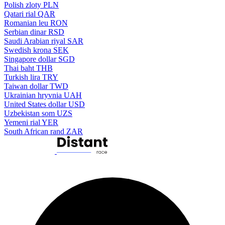
Polish zloty
PLN
Qatari rial
QAR
Romanian leu
RON
Serbian dinar
RSD
Saudi Arabian riyal
SAR
Swedish krona
SEK
Singapore dollar
SGD
Thai baht
THB
Turkish lira
TRY
Taiwan dollar
TWD
Ukrainian hryvnia
UAH
United States dollar
USD
Uzbekistan som
UZS
Yemeni rial
YER
South African rand
ZAR