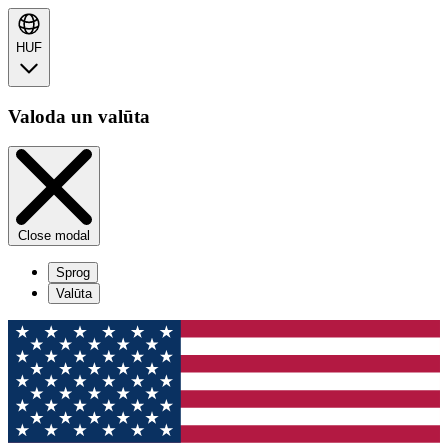
HUF
Valoda un valūta
Close modal
Sprog
Valūta