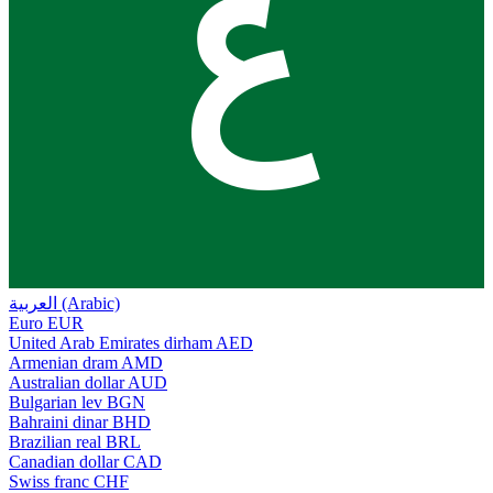
ع
العربية (Arabic)
Euro
EUR
United Arab Emirates dirham
AED
Armenian dram
AMD
Australian dollar
AUD
Bulgarian lev
BGN
Bahraini dinar
BHD
Brazilian real
BRL
Canadian dollar
CAD
Swiss franc
CHF