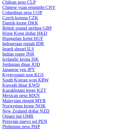
Chilean peso
CLP
Chinese yuan renminbi
CNY
Columbian peso
COP
Czech koruna
CZK
Danish krone
DKK
British pound sterling
GBP
Hong Kong dollar
HKD
Hungarian forint
HUF
Indonesian rupiah
IDR
Israeli sheqel
ILS
Indian rupee
INR
Icelandic krona
ISK
Jordanian dinar
JOD
Japanese yen
JPY
Kyrgyzstani som
KGS
South Korean won
KRW
Kuwaiti dinar
KWD
Kazakhstani tenge
KZT
Mexican peso
MXN
Malaysian ringgit
MYR
Norwegian krone
NOK
New Zealand dollar
NZD
Omani rial
OMR
Peruvian nuevo sol
PEN
Philippine peso
PHP