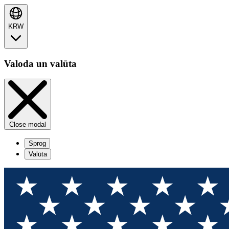
KRW
Valoda un valūta
Close modal
Sprog
Valūta