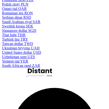
Polish zloty
PLN
Qatari rial
QAR
Romanian leu
RON
Serbian dinar
RSD
Saudi Arabian riyal
SAR
Swedish krona
SEK
Singapore dollar
SGD
Thai baht
THB
Turkish lira
TRY
Taiwan dollar
TWD
Ukrainian hryvnia
UAH
United States dollar
USD
Uzbekistan som
UZS
Yemeni rial
YER
South African rand
ZAR