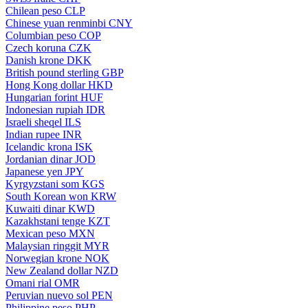
Chilean peso
CLP
Chinese yuan renminbi
CNY
Columbian peso
COP
Czech koruna
CZK
Danish krone
DKK
British pound sterling
GBP
Hong Kong dollar
HKD
Hungarian forint
HUF
Indonesian rupiah
IDR
Israeli sheqel
ILS
Indian rupee
INR
Icelandic krona
ISK
Jordanian dinar
JOD
Japanese yen
JPY
Kyrgyzstani som
KGS
South Korean won
KRW
Kuwaiti dinar
KWD
Kazakhstani tenge
KZT
Mexican peso
MXN
Malaysian ringgit
MYR
Norwegian krone
NOK
New Zealand dollar
NZD
Omani rial
OMR
Peruvian nuevo sol
PEN
Philippine peso
PHP