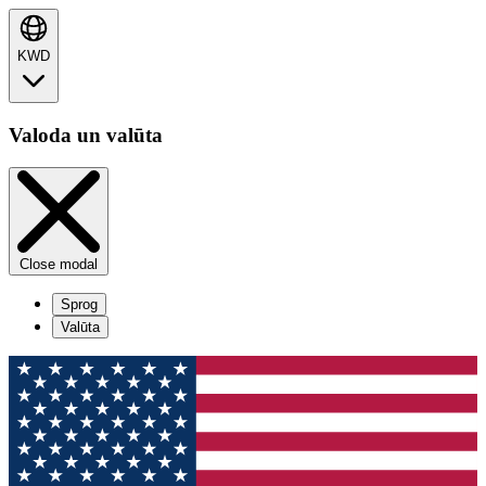
KWD
Valoda un valūta
Close modal
Sprog
Valūta