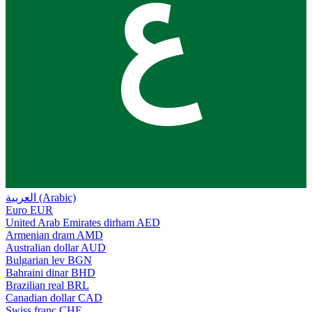
ع
العربية (Arabic)
Euro
EUR
United Arab Emirates dirham
AED
Armenian dram
AMD
Australian dollar
AUD
Bulgarian lev
BGN
Bahraini dinar
BHD
Brazilian real
BRL
Canadian dollar
CAD
Swiss franc
CHF