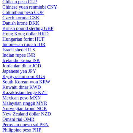
Chilean peso
CLP
Chinese yuan renminbi
CNY
Columbian peso
COP
Czech koruna
CZK
Danish krone
DKK
British pound sterling
GBP
Hong Kong dollar
HKD
Hungarian forint
HUF
Indonesian rupiah
IDR
Israeli sheqel
ILS
Indian rupee
INR
Icelandic krona
ISK
Jordanian dinar
JOD
Japanese yen
JPY
Kyrgyzstani som
KGS
South Korean won
KRW
Kuwaiti dinar
KWD
Kazakhstani tenge
KZT
Mexican peso
MXN
Malaysian ringgit
MYR
Norwegian krone
NOK
New Zealand dollar
NZD
Omani rial
OMR
Peruvian nuevo sol
PEN
Philippine peso
PHP