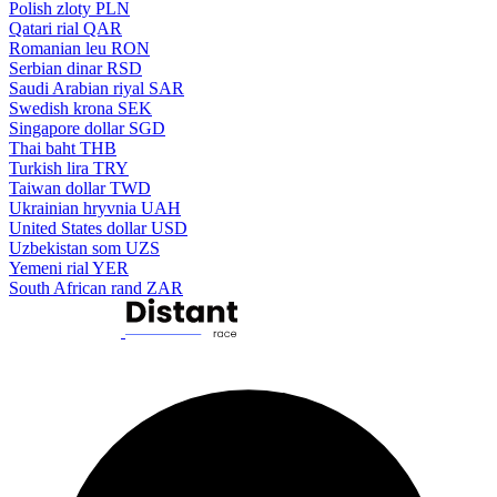
Polish zloty
PLN
Qatari rial
QAR
Romanian leu
RON
Serbian dinar
RSD
Saudi Arabian riyal
SAR
Swedish krona
SEK
Singapore dollar
SGD
Thai baht
THB
Turkish lira
TRY
Taiwan dollar
TWD
Ukrainian hryvnia
UAH
United States dollar
USD
Uzbekistan som
UZS
Yemeni rial
YER
South African rand
ZAR