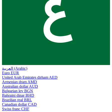
ع
العربية (Arabic)
Euro
EUR
United Arab Emirates dirham
AED
Armenian dram
AMD
Australian dollar
AUD
Bulgarian lev
BGN
Bahraini dinar
BHD
Brazilian real
BRL
Canadian dollar
CAD
Swiss franc
CHF