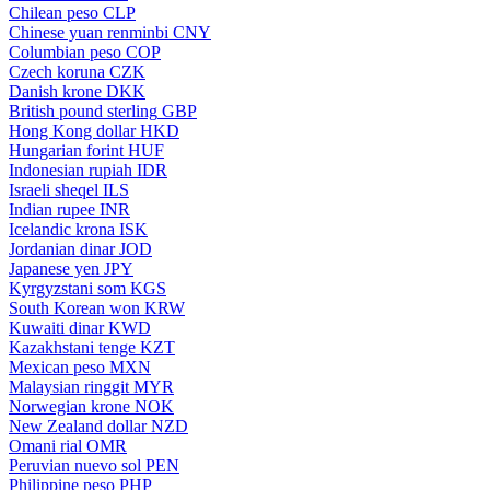
Chilean peso
CLP
Chinese yuan renminbi
CNY
Columbian peso
COP
Czech koruna
CZK
Danish krone
DKK
British pound sterling
GBP
Hong Kong dollar
HKD
Hungarian forint
HUF
Indonesian rupiah
IDR
Israeli sheqel
ILS
Indian rupee
INR
Icelandic krona
ISK
Jordanian dinar
JOD
Japanese yen
JPY
Kyrgyzstani som
KGS
South Korean won
KRW
Kuwaiti dinar
KWD
Kazakhstani tenge
KZT
Mexican peso
MXN
Malaysian ringgit
MYR
Norwegian krone
NOK
New Zealand dollar
NZD
Omani rial
OMR
Peruvian nuevo sol
PEN
Philippine peso
PHP