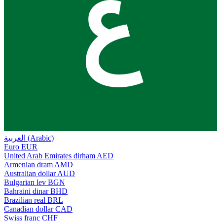
ع
العربية (Arabic)
Euro
EUR
United Arab Emirates dirham
AED
Armenian dram
AMD
Australian dollar
AUD
Bulgarian lev
BGN
Bahraini dinar
BHD
Brazilian real
BRL
Canadian dollar
CAD
Swiss franc
CHF