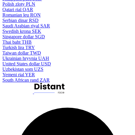
Polish zloty
PLN
Qatari rial
QAR
Romanian leu
RON
Serbian dinar
RSD
Saudi Arabian riyal
SAR
Swedish krona
SEK
Singapore dollar
SGD
Thai baht
THB
Turkish lira
TRY
Taiwan dollar
TWD
Ukrainian hryvnia
UAH
United States dollar
USD
Uzbekistan som
UZS
Yemeni rial
YER
South African rand
ZAR