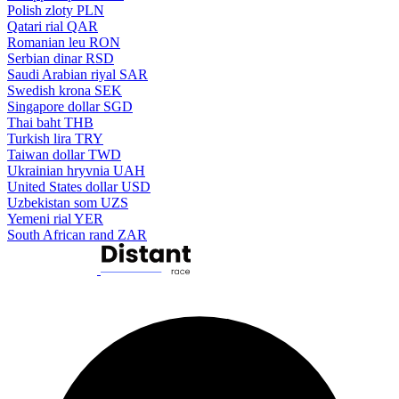
Polish zloty
PLN
Qatari rial
QAR
Romanian leu
RON
Serbian dinar
RSD
Saudi Arabian riyal
SAR
Swedish krona
SEK
Singapore dollar
SGD
Thai baht
THB
Turkish lira
TRY
Taiwan dollar
TWD
Ukrainian hryvnia
UAH
United States dollar
USD
Uzbekistan som
UZS
Yemeni rial
YER
South African rand
ZAR