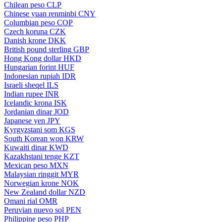
Chilean peso
CLP
Chinese yuan renminbi
CNY
Columbian peso
COP
Czech koruna
CZK
Danish krone
DKK
British pound sterling
GBP
Hong Kong dollar
HKD
Hungarian forint
HUF
Indonesian rupiah
IDR
Israeli sheqel
ILS
Indian rupee
INR
Icelandic krona
ISK
Jordanian dinar
JOD
Japanese yen
JPY
Kyrgyzstani som
KGS
South Korean won
KRW
Kuwaiti dinar
KWD
Kazakhstani tenge
KZT
Mexican peso
MXN
Malaysian ringgit
MYR
Norwegian krone
NOK
New Zealand dollar
NZD
Omani rial
OMR
Peruvian nuevo sol
PEN
Philippine peso
PHP