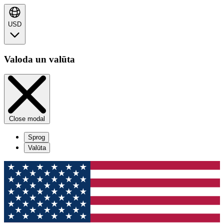
USD
Valoda un valūta
Close modal
Sprog
Valūta