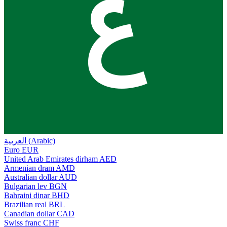
ع
العربية (Arabic)
Euro
EUR
United Arab Emirates dirham
AED
Armenian dram
AMD
Australian dollar
AUD
Bulgarian lev
BGN
Bahraini dinar
BHD
Brazilian real
BRL
Canadian dollar
CAD
Swiss franc
CHF