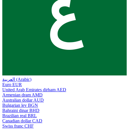
ع
العربية (Arabic)
Euro
EUR
United Arab Emirates dirham
AED
Armenian dram
AMD
Australian dollar
AUD
Bulgarian lev
BGN
Bahraini dinar
BHD
Brazilian real
BRL
Canadian dollar
CAD
Swiss franc
CHF