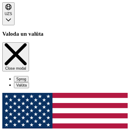
UZS
Valoda un valūta
Close modal
Sprog
Valūta