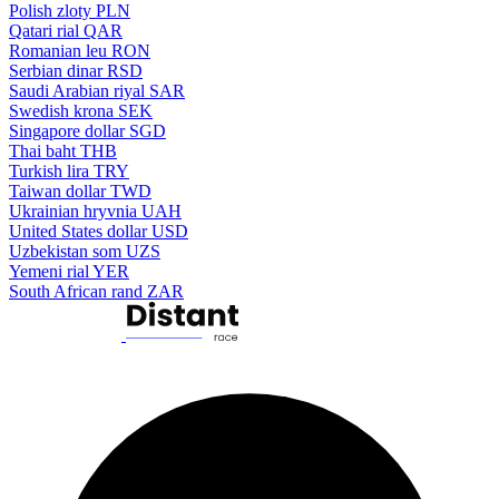
Polish zloty
PLN
Qatari rial
QAR
Romanian leu
RON
Serbian dinar
RSD
Saudi Arabian riyal
SAR
Swedish krona
SEK
Singapore dollar
SGD
Thai baht
THB
Turkish lira
TRY
Taiwan dollar
TWD
Ukrainian hryvnia
UAH
United States dollar
USD
Uzbekistan som
UZS
Yemeni rial
YER
South African rand
ZAR