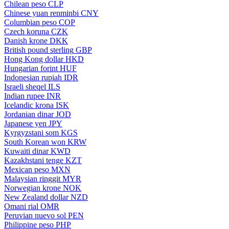
Chilean peso
CLP
Chinese yuan renminbi
CNY
Columbian peso
COP
Czech koruna
CZK
Danish krone
DKK
British pound sterling
GBP
Hong Kong dollar
HKD
Hungarian forint
HUF
Indonesian rupiah
IDR
Israeli sheqel
ILS
Indian rupee
INR
Icelandic krona
ISK
Jordanian dinar
JOD
Japanese yen
JPY
Kyrgyzstani som
KGS
South Korean won
KRW
Kuwaiti dinar
KWD
Kazakhstani tenge
KZT
Mexican peso
MXN
Malaysian ringgit
MYR
Norwegian krone
NOK
New Zealand dollar
NZD
Omani rial
OMR
Peruvian nuevo sol
PEN
Philippine peso
PHP