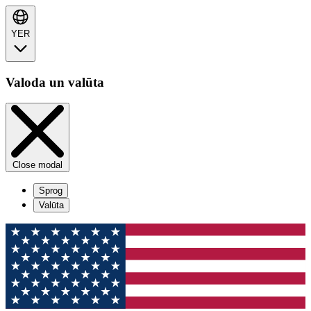
YER
Valoda un valūta
Close modal
Sprog
Valūta