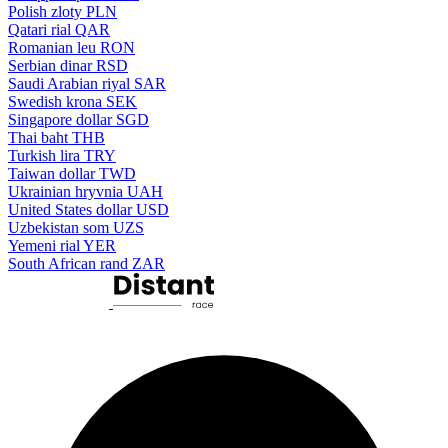
Polish zloty
PLN
Qatari rial
QAR
Romanian leu
RON
Serbian dinar
RSD
Saudi Arabian riyal
SAR
Swedish krona
SEK
Singapore dollar
SGD
Thai baht
THB
Turkish lira
TRY
Taiwan dollar
TWD
Ukrainian hryvnia
UAH
United States dollar
USD
Uzbekistan som
UZS
Yemeni rial
YER
South African rand
ZAR