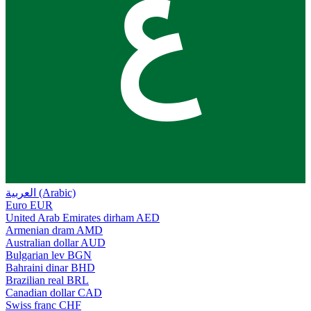
ع
العربية (Arabic)
Euro
EUR
United Arab Emirates dirham
AED
Armenian dram
AMD
Australian dollar
AUD
Bulgarian lev
BGN
Bahraini dinar
BHD
Brazilian real
BRL
Canadian dollar
CAD
Swiss franc
CHF