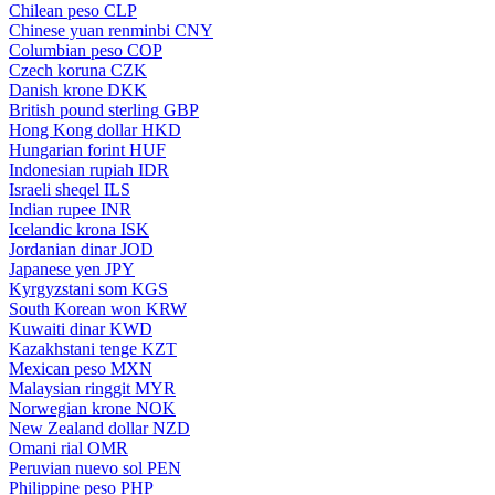
Chilean peso
CLP
Chinese yuan renminbi
CNY
Columbian peso
COP
Czech koruna
CZK
Danish krone
DKK
British pound sterling
GBP
Hong Kong dollar
HKD
Hungarian forint
HUF
Indonesian rupiah
IDR
Israeli sheqel
ILS
Indian rupee
INR
Icelandic krona
ISK
Jordanian dinar
JOD
Japanese yen
JPY
Kyrgyzstani som
KGS
South Korean won
KRW
Kuwaiti dinar
KWD
Kazakhstani tenge
KZT
Mexican peso
MXN
Malaysian ringgit
MYR
Norwegian krone
NOK
New Zealand dollar
NZD
Omani rial
OMR
Peruvian nuevo sol
PEN
Philippine peso
PHP