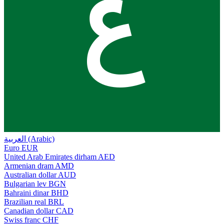
ع
العربية (Arabic)
Euro
EUR
United Arab Emirates dirham
AED
Armenian dram
AMD
Australian dollar
AUD
Bulgarian lev
BGN
Bahraini dinar
BHD
Brazilian real
BRL
Canadian dollar
CAD
Swiss franc
CHF