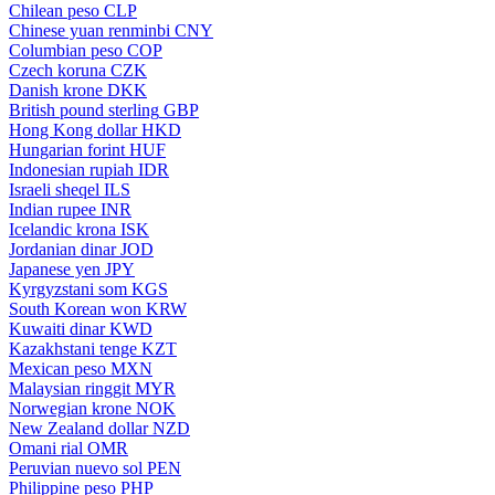
Chilean peso
CLP
Chinese yuan renminbi
CNY
Columbian peso
COP
Czech koruna
CZK
Danish krone
DKK
British pound sterling
GBP
Hong Kong dollar
HKD
Hungarian forint
HUF
Indonesian rupiah
IDR
Israeli sheqel
ILS
Indian rupee
INR
Icelandic krona
ISK
Jordanian dinar
JOD
Japanese yen
JPY
Kyrgyzstani som
KGS
South Korean won
KRW
Kuwaiti dinar
KWD
Kazakhstani tenge
KZT
Mexican peso
MXN
Malaysian ringgit
MYR
Norwegian krone
NOK
New Zealand dollar
NZD
Omani rial
OMR
Peruvian nuevo sol
PEN
Philippine peso
PHP