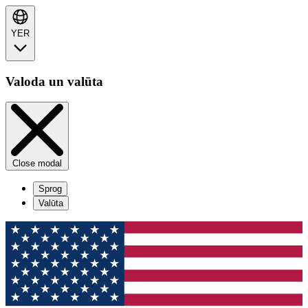
YER
Valoda un valūta
Close modal
Sprog
Valūta