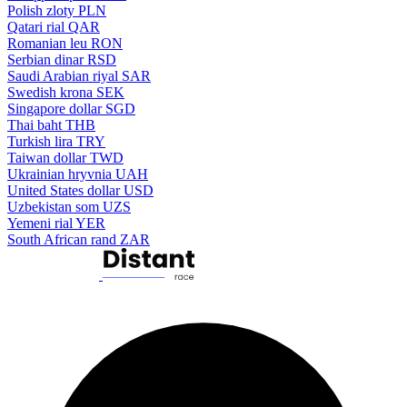
Polish zloty
PLN
Qatari rial
QAR
Romanian leu
RON
Serbian dinar
RSD
Saudi Arabian riyal
SAR
Swedish krona
SEK
Singapore dollar
SGD
Thai baht
THB
Turkish lira
TRY
Taiwan dollar
TWD
Ukrainian hryvnia
UAH
United States dollar
USD
Uzbekistan som
UZS
Yemeni rial
YER
South African rand
ZAR