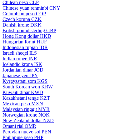
Chilean peso
CLP
Chinese yuan renminbi
CNY
Columbian peso
COP
Czech koruna
CZK
Danish krone
DKK
British pound sterling
GBP
Hong Kong dollar
HKD
Hungarian forint
HUF
Indonesian rupiah
IDR
Israeli sheqel
ILS
Indian rupee
INR
Icelandic krona
ISK
Jordanian dinar
JOD
Japanese yen
JPY
Kyrgyzstani som
KGS
South Korean won
KRW
Kuwaiti dinar
KWD
Kazakhstani tenge
KZT
Mexican peso
MXN
Malaysian ringgit
MYR
Norwegian krone
NOK
New Zealand dollar
NZD
Omani rial
OMR
Peruvian nuevo sol
PEN
Philippine peso
PHP