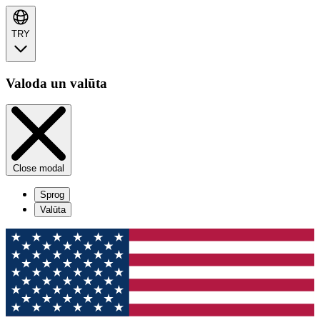
TRY
Valoda un valūta
Close modal
Sprog
Valūta