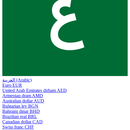
ع
العربية (Arabic)
Euro
EUR
United Arab Emirates dirham
AED
Armenian dram
AMD
Australian dollar
AUD
Bulgarian lev
BGN
Bahraini dinar
BHD
Brazilian real
BRL
Canadian dollar
CAD
Swiss franc
CHF