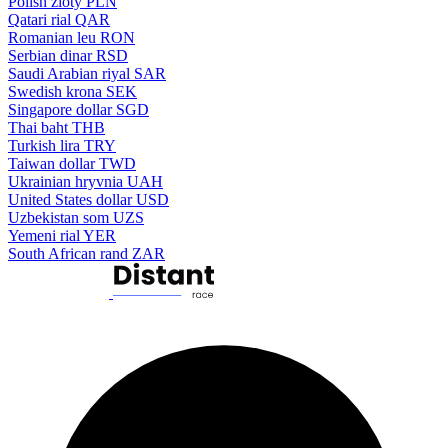
Polish zloty
PLN
Qatari rial
QAR
Romanian leu
RON
Serbian dinar
RSD
Saudi Arabian riyal
SAR
Swedish krona
SEK
Singapore dollar
SGD
Thai baht
THB
Turkish lira
TRY
Taiwan dollar
TWD
Ukrainian hryvnia
UAH
United States dollar
USD
Uzbekistan som
UZS
Yemeni rial
YER
South African rand
ZAR