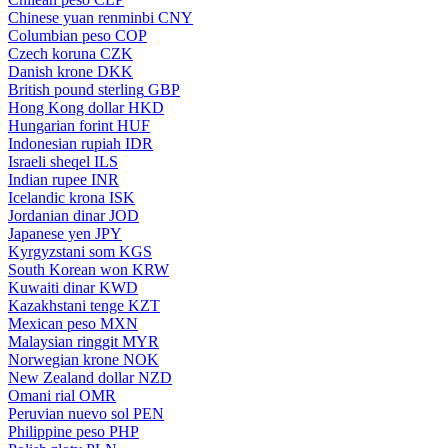
Chinese yuan renminbi
CNY
Columbian peso
COP
Czech koruna
CZK
Danish krone
DKK
British pound sterling
GBP
Hong Kong dollar
HKD
Hungarian forint
HUF
Indonesian rupiah
IDR
Israeli sheqel
ILS
Indian rupee
INR
Icelandic krona
ISK
Jordanian dinar
JOD
Japanese yen
JPY
Kyrgyzstani som
KGS
South Korean won
KRW
Kuwaiti dinar
KWD
Kazakhstani tenge
KZT
Mexican peso
MXN
Malaysian ringgit
MYR
Norwegian krone
NOK
New Zealand dollar
NZD
Omani rial
OMR
Peruvian nuevo sol
PEN
Philippine peso
PHP