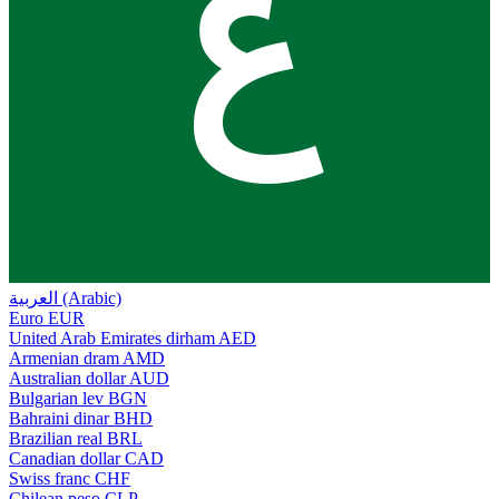
ع
العربية (Arabic)
Euro
EUR
United Arab Emirates dirham
AED
Armenian dram
AMD
Australian dollar
AUD
Bulgarian lev
BGN
Bahraini dinar
BHD
Brazilian real
BRL
Canadian dollar
CAD
Swiss franc
CHF
Chilean peso
CLP