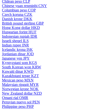
Chilean peso
CLP
Chinese yuan renminbi
CNY
Columbian peso
COP
Czech koruna
CZK
Danish krone
DKK
British pound sterling
GBP
Hong Kong dollar
HKD
Hungarian forint
HUF
Indonesian rupiah
IDR
Israeli sheqel
ILS
Indian rupee
INR
Icelandic krona
ISK
Jordanian dinar
JOD
Japanese yen
JPY
Kyrgyzstani som
KGS
South Korean won
KRW
Kuwaiti dinar
KWD
Kazakhstani tenge
KZT
Mexican peso
MXN
Malaysian ringgit
MYR
Norwegian krone
NOK
New Zealand dollar
NZD
Omani rial
OMR
Peruvian nuevo sol
PEN
Philippine peso
PHP