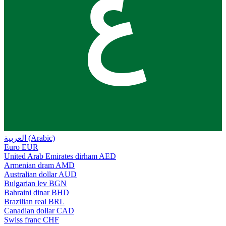
ع
العربية (Arabic)
Euro
EUR
United Arab Emirates dirham
AED
Armenian dram
AMD
Australian dollar
AUD
Bulgarian lev
BGN
Bahraini dinar
BHD
Brazilian real
BRL
Canadian dollar
CAD
Swiss franc
CHF