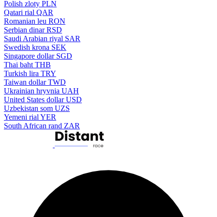
Polish zloty
PLN
Qatari rial
QAR
Romanian leu
RON
Serbian dinar
RSD
Saudi Arabian riyal
SAR
Swedish krona
SEK
Singapore dollar
SGD
Thai baht
THB
Turkish lira
TRY
Taiwan dollar
TWD
Ukrainian hryvnia
UAH
United States dollar
USD
Uzbekistan som
UZS
Yemeni rial
YER
South African rand
ZAR