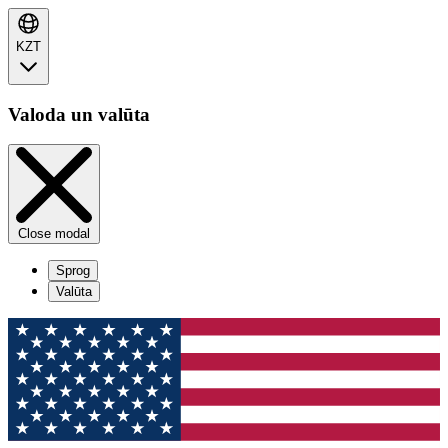
KZT
Valoda un valūta
Close modal
Sprog
Valūta