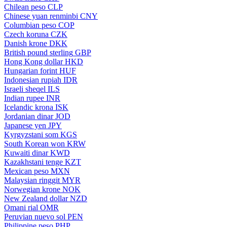
Chilean peso
CLP
Chinese yuan renminbi
CNY
Columbian peso
COP
Czech koruna
CZK
Danish krone
DKK
British pound sterling
GBP
Hong Kong dollar
HKD
Hungarian forint
HUF
Indonesian rupiah
IDR
Israeli sheqel
ILS
Indian rupee
INR
Icelandic krona
ISK
Jordanian dinar
JOD
Japanese yen
JPY
Kyrgyzstani som
KGS
South Korean won
KRW
Kuwaiti dinar
KWD
Kazakhstani tenge
KZT
Mexican peso
MXN
Malaysian ringgit
MYR
Norwegian krone
NOK
New Zealand dollar
NZD
Omani rial
OMR
Peruvian nuevo sol
PEN
Philippine peso
PHP