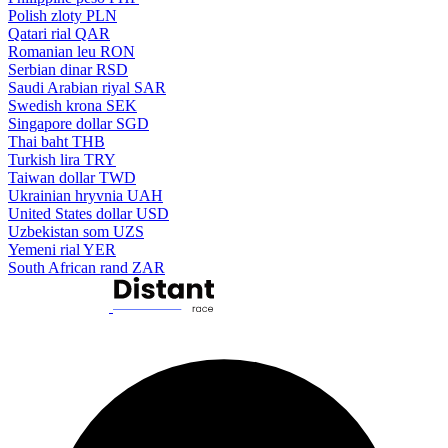
Polish zloty
PLN
Qatari rial
QAR
Romanian leu
RON
Serbian dinar
RSD
Saudi Arabian riyal
SAR
Swedish krona
SEK
Singapore dollar
SGD
Thai baht
THB
Turkish lira
TRY
Taiwan dollar
TWD
Ukrainian hryvnia
UAH
United States dollar
USD
Uzbekistan som
UZS
Yemeni rial
YER
South African rand
ZAR