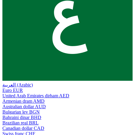
ع
العربية (Arabic)
Euro
EUR
United Arab Emirates dirham
AED
Armenian dram
AMD
Australian dollar
AUD
Bulgarian lev
BGN
Bahraini dinar
BHD
Brazilian real
BRL
Canadian dollar
CAD
Swiss franc
CHF