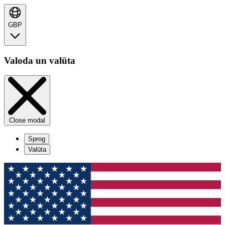
GBP
Valoda un valūta
Close modal
Sprog
Valūta