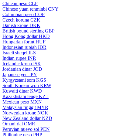
Chilean peso
CLP
Chinese yuan renminbi
CNY
Columbian peso
COP
Czech koruna
CZK
Danish krone
DKK
British pound sterling
GBP
Hong Kong dollar
HKD
Hungarian forint
HUF
Indonesian rupiah
IDR
Israeli sheqel
ILS
Indian rupee
INR
Icelandic krona
ISK
Jordanian dinar
JOD
Japanese yen
JPY
Kyrgyzstani som
KGS
South Korean won
KRW
Kuwaiti dinar
KWD
Kazakhstani tenge
KZT
Mexican peso
MXN
Malaysian ringgit
MYR
Norwegian krone
NOK
New Zealand dollar
NZD
Omani rial
OMR
Peruvian nuevo sol
PEN
Philippine peso
PHP