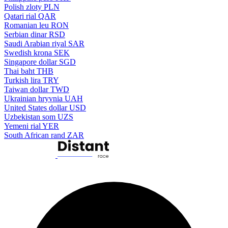
Polish zloty
PLN
Qatari rial
QAR
Romanian leu
RON
Serbian dinar
RSD
Saudi Arabian riyal
SAR
Swedish krona
SEK
Singapore dollar
SGD
Thai baht
THB
Turkish lira
TRY
Taiwan dollar
TWD
Ukrainian hryvnia
UAH
United States dollar
USD
Uzbekistan som
UZS
Yemeni rial
YER
South African rand
ZAR