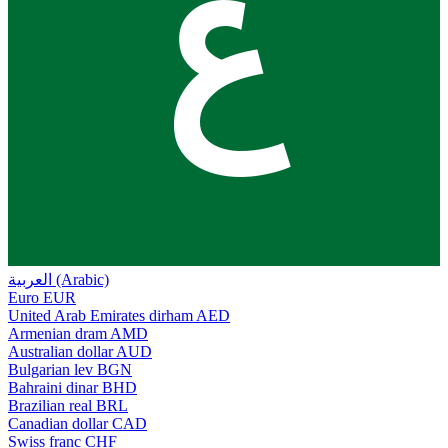
ع
العربية (Arabic)
Euro
EUR
United Arab Emirates dirham
AED
Armenian dram
AMD
Australian dollar
AUD
Bulgarian lev
BGN
Bahraini dinar
BHD
Brazilian real
BRL
Canadian dollar
CAD
Swiss franc
CHF