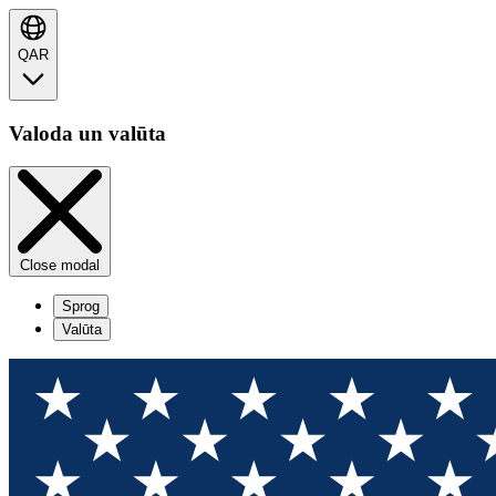
QAR
Valoda un valūta
Close modal
Sprog
Valūta