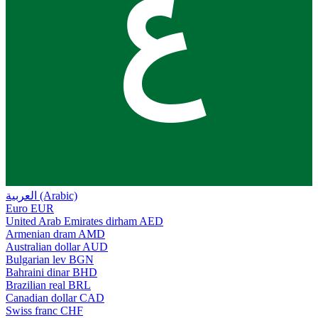
ع
العربية (Arabic)
Euro
EUR
United Arab Emirates dirham
AED
Armenian dram
AMD
Australian dollar
AUD
Bulgarian lev
BGN
Bahraini dinar
BHD
Brazilian real
BRL
Canadian dollar
CAD
Swiss franc
CHF