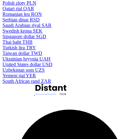
Polish zloty
PLN
Qatari rial
QAR
Romanian leu
RON
Serbian dinar
RSD
Saudi Arabian riyal
SAR
Swedish krona
SEK
Singapore dollar
SGD
Thai baht
THB
Turkish lira
TRY
Taiwan dollar
TWD
Ukrainian hryvnia
UAH
United States dollar
USD
Uzbekistan som
UZS
Yemeni rial
YER
South African rand
ZAR