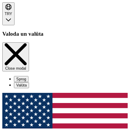
TRY
Valoda un valūta
Close modal
Sprog
Valūta