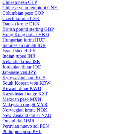
Chilean peso
CLP
Chinese yuan renminbi
CNY
Columbian peso
COP
Czech koruna
CZK
Danish krone
DKK
British pound sterling
GBP
Hong Kong dollar
HKD
Hungarian forint
HUF
Indonesian rupiah
IDR
Israeli sheqel
ILS
Indian rupee
INR
Icelandic krona
ISK
Jordanian dinar
JOD
Japanese yen
JPY
Kyrgyzstani som
KGS
South Korean won
KRW
Kuwaiti dinar
KWD
Kazakhstani tenge
KZT
Mexican peso
MXN
Malaysian ringgit
MYR
Norwegian krone
NOK
New Zealand dollar
NZD
Omani rial
OMR
Peruvian nuevo sol
PEN
Philippine peso
PHP