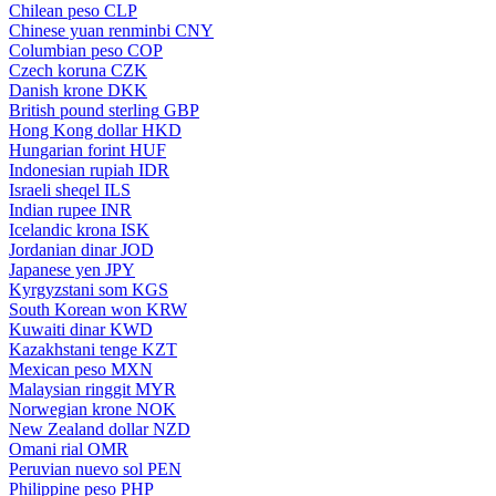
Chilean peso
CLP
Chinese yuan renminbi
CNY
Columbian peso
COP
Czech koruna
CZK
Danish krone
DKK
British pound sterling
GBP
Hong Kong dollar
HKD
Hungarian forint
HUF
Indonesian rupiah
IDR
Israeli sheqel
ILS
Indian rupee
INR
Icelandic krona
ISK
Jordanian dinar
JOD
Japanese yen
JPY
Kyrgyzstani som
KGS
South Korean won
KRW
Kuwaiti dinar
KWD
Kazakhstani tenge
KZT
Mexican peso
MXN
Malaysian ringgit
MYR
Norwegian krone
NOK
New Zealand dollar
NZD
Omani rial
OMR
Peruvian nuevo sol
PEN
Philippine peso
PHP