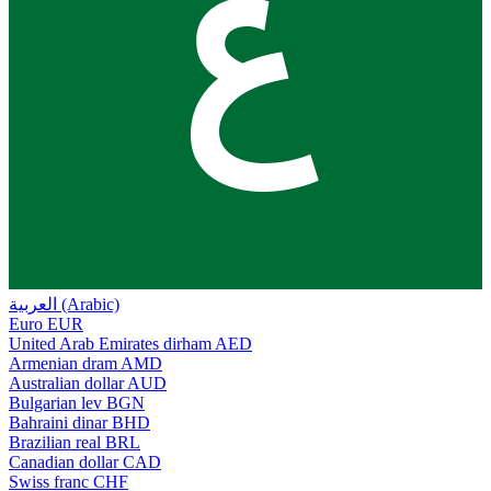
ع
العربية (Arabic)
Euro
EUR
United Arab Emirates dirham
AED
Armenian dram
AMD
Australian dollar
AUD
Bulgarian lev
BGN
Bahraini dinar
BHD
Brazilian real
BRL
Canadian dollar
CAD
Swiss franc
CHF