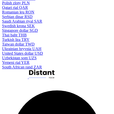
Polish zloty
PLN
Qatari rial
QAR
Romanian leu
RON
Serbian dinar
RSD
Saudi Arabian riyal
SAR
Swedish krona
SEK
Singapore dollar
SGD
Thai baht
THB
Turkish lira
TRY
Taiwan dollar
TWD
Ukrainian hryvnia
UAH
United States dollar
USD
Uzbekistan som
UZS
Yemeni rial
YER
South African rand
ZAR