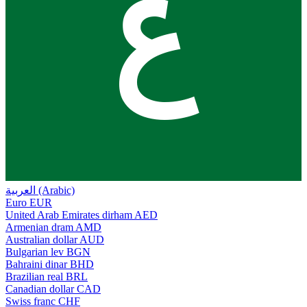
ع
العربية (Arabic)
Euro
EUR
United Arab Emirates dirham
AED
Armenian dram
AMD
Australian dollar
AUD
Bulgarian lev
BGN
Bahraini dinar
BHD
Brazilian real
BRL
Canadian dollar
CAD
Swiss franc
CHF