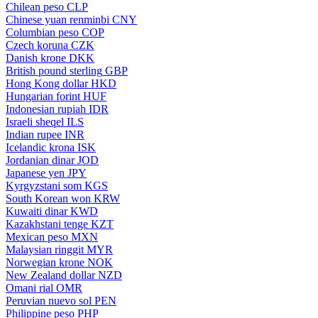
Chilean peso
CLP
Chinese yuan renminbi
CNY
Columbian peso
COP
Czech koruna
CZK
Danish krone
DKK
British pound sterling
GBP
Hong Kong dollar
HKD
Hungarian forint
HUF
Indonesian rupiah
IDR
Israeli sheqel
ILS
Indian rupee
INR
Icelandic krona
ISK
Jordanian dinar
JOD
Japanese yen
JPY
Kyrgyzstani som
KGS
South Korean won
KRW
Kuwaiti dinar
KWD
Kazakhstani tenge
KZT
Mexican peso
MXN
Malaysian ringgit
MYR
Norwegian krone
NOK
New Zealand dollar
NZD
Omani rial
OMR
Peruvian nuevo sol
PEN
Philippine peso
PHP