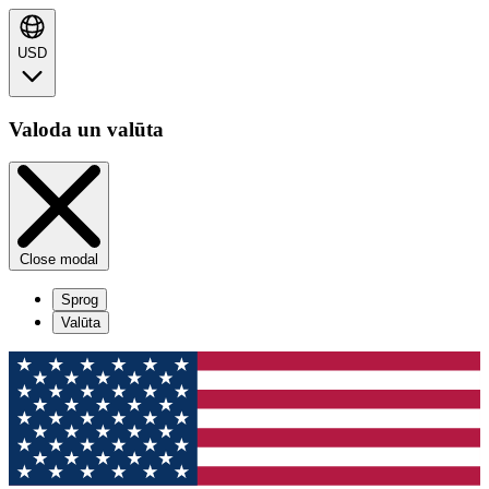
USD
Valoda un valūta
Close modal
Sprog
Valūta