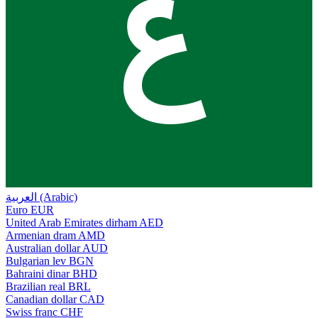
ع
العربية (Arabic)
Euro
EUR
United Arab Emirates dirham
AED
Armenian dram
AMD
Australian dollar
AUD
Bulgarian lev
BGN
Bahraini dinar
BHD
Brazilian real
BRL
Canadian dollar
CAD
Swiss franc
CHF