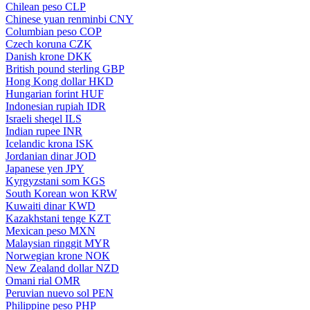
Chilean peso
CLP
Chinese yuan renminbi
CNY
Columbian peso
COP
Czech koruna
CZK
Danish krone
DKK
British pound sterling
GBP
Hong Kong dollar
HKD
Hungarian forint
HUF
Indonesian rupiah
IDR
Israeli sheqel
ILS
Indian rupee
INR
Icelandic krona
ISK
Jordanian dinar
JOD
Japanese yen
JPY
Kyrgyzstani som
KGS
South Korean won
KRW
Kuwaiti dinar
KWD
Kazakhstani tenge
KZT
Mexican peso
MXN
Malaysian ringgit
MYR
Norwegian krone
NOK
New Zealand dollar
NZD
Omani rial
OMR
Peruvian nuevo sol
PEN
Philippine peso
PHP