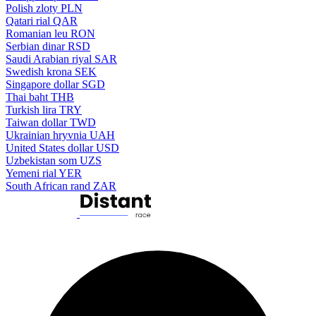
Polish zloty
PLN
Qatari rial
QAR
Romanian leu
RON
Serbian dinar
RSD
Saudi Arabian riyal
SAR
Swedish krona
SEK
Singapore dollar
SGD
Thai baht
THB
Turkish lira
TRY
Taiwan dollar
TWD
Ukrainian hryvnia
UAH
United States dollar
USD
Uzbekistan som
UZS
Yemeni rial
YER
South African rand
ZAR