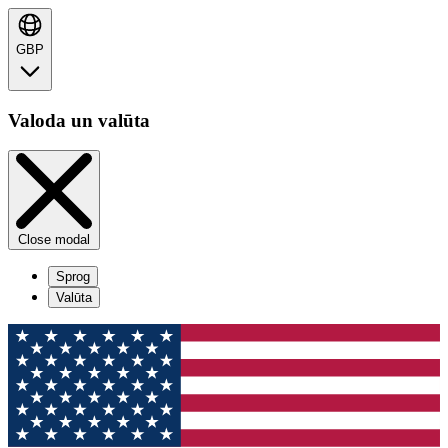
GBP
Valoda un valūta
Close modal
Sprog
Valūta