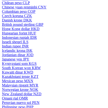
Chilean peso
CLP
Chinese yuan renminbi
CNY
Columbian peso
COP
Czech koruna
CZK
Danish krone
DKK
British pound sterling
GBP
Hong Kong dollar
HKD
Hungarian forint
HUF
Indonesian rupiah
IDR
Israeli sheqel
ILS
Indian rupee
INR
Icelandic krona
ISK
Jordanian dinar
JOD
Japanese yen
JPY
Kyrgyzstani som
KGS
South Korean won
KRW
Kuwaiti dinar
KWD
Kazakhstani tenge
KZT
Mexican peso
MXN
Malaysian ringgit
MYR
Norwegian krone
NOK
New Zealand dollar
NZD
Omani rial
OMR
Peruvian nuevo sol
PEN
Philippine peso
PHP