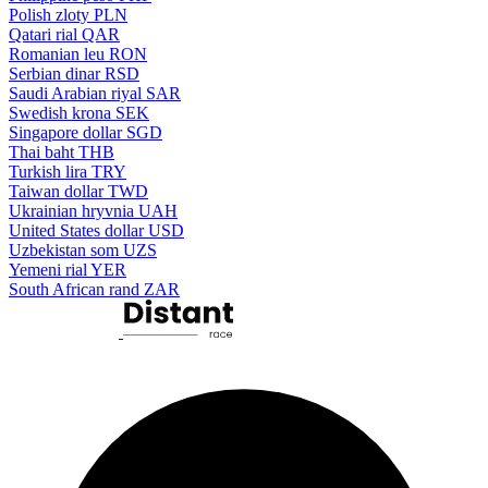
Polish zloty
PLN
Qatari rial
QAR
Romanian leu
RON
Serbian dinar
RSD
Saudi Arabian riyal
SAR
Swedish krona
SEK
Singapore dollar
SGD
Thai baht
THB
Turkish lira
TRY
Taiwan dollar
TWD
Ukrainian hryvnia
UAH
United States dollar
USD
Uzbekistan som
UZS
Yemeni rial
YER
South African rand
ZAR