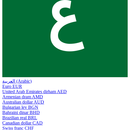
ع
العربية (Arabic)
Euro
EUR
United Arab Emirates dirham
AED
Armenian dram
AMD
Australian dollar
AUD
Bulgarian lev
BGN
Bahraini dinar
BHD
Brazilian real
BRL
Canadian dollar
CAD
Swiss franc
CHF