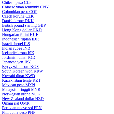
Chilean peso
CLP
Chinese yuan renminbi
CNY
Columbian peso
COP
Czech koruna
CZK
Danish krone
DKK
British pound sterling
GBP
Hong Kong dollar
HKD
Hungarian forint
HUF
Indonesian rupiah
IDR
Israeli sheqel
ILS
Indian rupee
INR
Icelandic krona
ISK
Jordanian dinar
JOD
Japanese yen
JPY
Kyrgyzstani som
KGS
South Korean won
KRW
Kuwaiti dinar
KWD
Kazakhstani tenge
KZT
Mexican peso
MXN
Malaysian ringgit
MYR
Norwegian krone
NOK
New Zealand dollar
NZD
Omani rial
OMR
Peruvian nuevo sol
PEN
Philippine peso
PHP