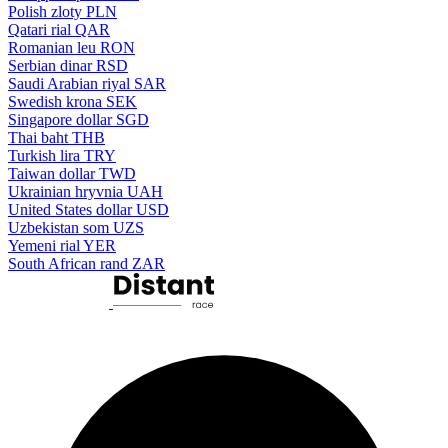
Polish zloty
PLN
Qatari rial
QAR
Romanian leu
RON
Serbian dinar
RSD
Saudi Arabian riyal
SAR
Swedish krona
SEK
Singapore dollar
SGD
Thai baht
THB
Turkish lira
TRY
Taiwan dollar
TWD
Ukrainian hryvnia
UAH
United States dollar
USD
Uzbekistan som
UZS
Yemeni rial
YER
South African rand
ZAR