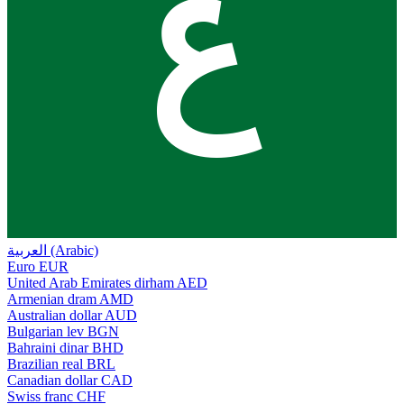
ع
العربية (Arabic)
Euro
EUR
United Arab Emirates dirham
AED
Armenian dram
AMD
Australian dollar
AUD
Bulgarian lev
BGN
Bahraini dinar
BHD
Brazilian real
BRL
Canadian dollar
CAD
Swiss franc
CHF