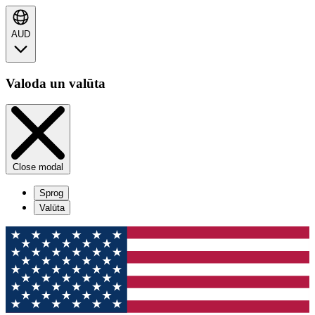
AUD
Valoda un valūta
Close modal
Sprog
Valūta