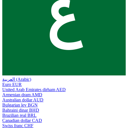
ع
العربية (Arabic)
Euro
EUR
United Arab Emirates dirham
AED
Armenian dram
AMD
Australian dollar
AUD
Bulgarian lev
BGN
Bahraini dinar
BHD
Brazilian real
BRL
Canadian dollar
CAD
Swiss franc
CHF