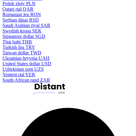
Polish zloty
PLN
Qatari rial
QAR
Romanian leu
RON
Serbian dinar
RSD
Saudi Arabian riyal
SAR
Swedish krona
SEK
Singapore dollar
SGD
Thai baht
THB
Turkish lira
TRY
Taiwan dollar
TWD
Ukrainian hryvnia
UAH
United States dollar
USD
Uzbekistan som
UZS
Yemeni rial
YER
South African rand
ZAR