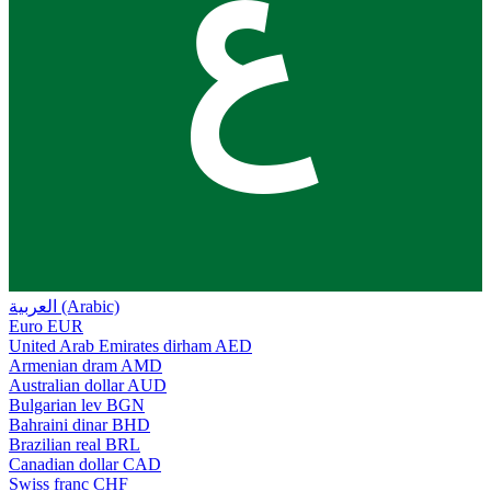
ع
العربية (Arabic)
Euro
EUR
United Arab Emirates dirham
AED
Armenian dram
AMD
Australian dollar
AUD
Bulgarian lev
BGN
Bahraini dinar
BHD
Brazilian real
BRL
Canadian dollar
CAD
Swiss franc
CHF