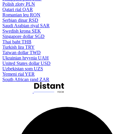
Polish zloty
PLN
Qatari rial
QAR
Romanian leu
RON
Serbian dinar
RSD
Saudi Arabian riyal
SAR
Swedish krona
SEK
Singapore dollar
SGD
Thai baht
THB
Turkish lira
TRY
Taiwan dollar
TWD
Ukrainian hryvnia
UAH
United States dollar
USD
Uzbekistan som
UZS
Yemeni rial
YER
South African rand
ZAR