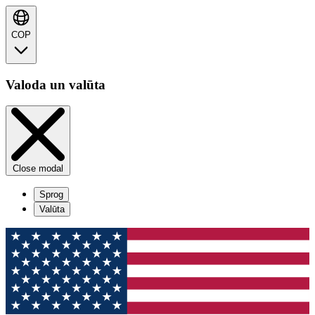
COP
Valoda un valūta
Close modal
Sprog
Valūta