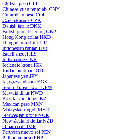
Chilean peso
CLP
Chinese yuan renminbi
CNY
Columbian peso
COP
Czech koruna
CZK
Danish krone
DKK
British pound sterling
GBP
Hong Kong dollar
HKD
Hungarian forint
HUF
Indonesian rupiah
IDR
Israeli sheqel
ILS
Indian rupee
INR
Icelandic krona
ISK
Jordanian dinar
JOD
Japanese yen
JPY
Kyrgyzstani som
KGS
South Korean won
KRW
Kuwaiti dinar
KWD
Kazakhstani tenge
KZT
Mexican peso
MXN
Malaysian ringgit
MYR
Norwegian krone
NOK
New Zealand dollar
NZD
Omani rial
OMR
Peruvian nuevo sol
PEN
Philippine peso
PHP