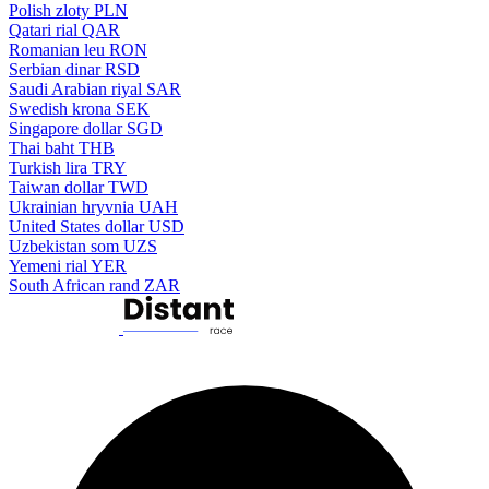
Polish zloty
PLN
Qatari rial
QAR
Romanian leu
RON
Serbian dinar
RSD
Saudi Arabian riyal
SAR
Swedish krona
SEK
Singapore dollar
SGD
Thai baht
THB
Turkish lira
TRY
Taiwan dollar
TWD
Ukrainian hryvnia
UAH
United States dollar
USD
Uzbekistan som
UZS
Yemeni rial
YER
South African rand
ZAR