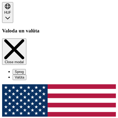
HUF
Valoda un valūta
Close modal
Sprog
Valūta