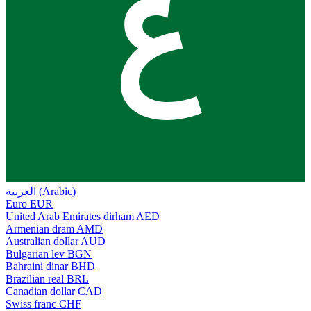
ع
العربية (Arabic)
Euro
EUR
United Arab Emirates dirham
AED
Armenian dram
AMD
Australian dollar
AUD
Bulgarian lev
BGN
Bahraini dinar
BHD
Brazilian real
BRL
Canadian dollar
CAD
Swiss franc
CHF