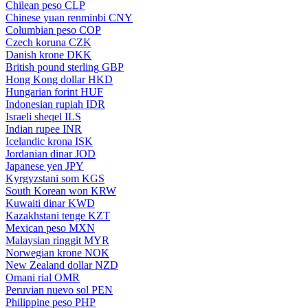
Chilean peso
CLP
Chinese yuan renminbi
CNY
Columbian peso
COP
Czech koruna
CZK
Danish krone
DKK
British pound sterling
GBP
Hong Kong dollar
HKD
Hungarian forint
HUF
Indonesian rupiah
IDR
Israeli sheqel
ILS
Indian rupee
INR
Icelandic krona
ISK
Jordanian dinar
JOD
Japanese yen
JPY
Kyrgyzstani som
KGS
South Korean won
KRW
Kuwaiti dinar
KWD
Kazakhstani tenge
KZT
Mexican peso
MXN
Malaysian ringgit
MYR
Norwegian krone
NOK
New Zealand dollar
NZD
Omani rial
OMR
Peruvian nuevo sol
PEN
Philippine peso
PHP