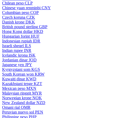
Chilean peso
CLP
Chinese yuan renminbi
CNY
Columbian peso
COP
Czech koruna
CZK
Danish krone
DKK
British pound sterling
GBP
Hong Kong dollar
HKD
Hungarian forint
HUF
Indonesian rupiah
IDR
Israeli sheqel
ILS
Indian rupee
INR
Icelandic krona
ISK
Jordanian dinar
JOD
Japanese yen
JPY
Kyrgyzstani som
KGS
South Korean won
KRW
Kuwaiti dinar
KWD
Kazakhstani tenge
KZT
Mexican peso
MXN
Malaysian ringgit
MYR
Norwegian krone
NOK
New Zealand dollar
NZD
Omani rial
OMR
Peruvian nuevo sol
PEN
Philippine peso
PHP