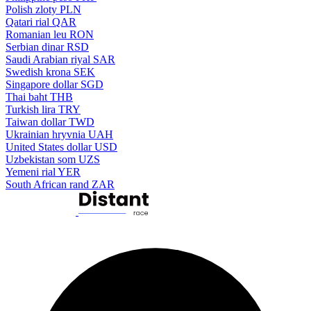
Polish zloty
PLN
Qatari rial
QAR
Romanian leu
RON
Serbian dinar
RSD
Saudi Arabian riyal
SAR
Swedish krona
SEK
Singapore dollar
SGD
Thai baht
THB
Turkish lira
TRY
Taiwan dollar
TWD
Ukrainian hryvnia
UAH
United States dollar
USD
Uzbekistan som
UZS
Yemeni rial
YER
South African rand
ZAR