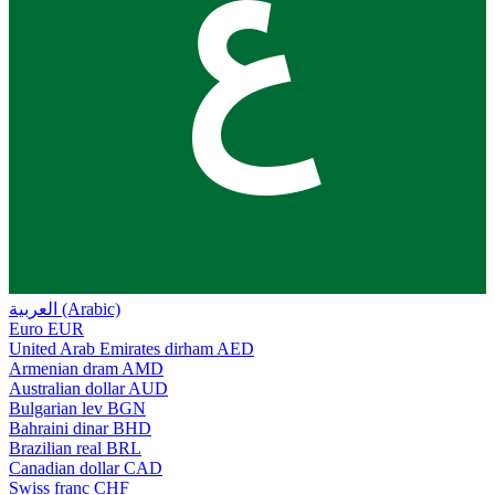
ع
العربية (Arabic)
Euro
EUR
United Arab Emirates dirham
AED
Armenian dram
AMD
Australian dollar
AUD
Bulgarian lev
BGN
Bahraini dinar
BHD
Brazilian real
BRL
Canadian dollar
CAD
Swiss franc
CHF