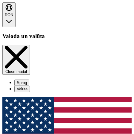
RON
Valoda un valūta
Close modal
Sprog
Valūta