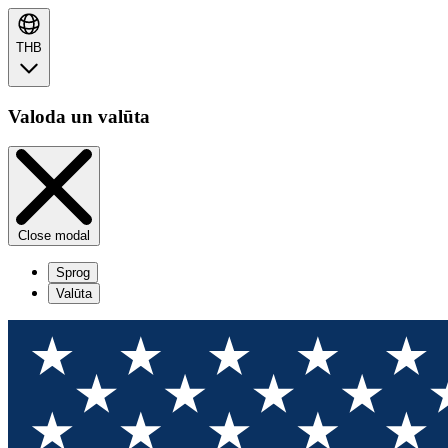
THB
Valoda un valūta
Close modal
Sprog
Valūta