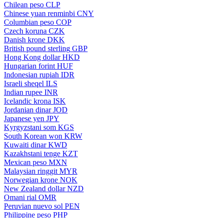
Chilean peso
CLP
Chinese yuan renminbi
CNY
Columbian peso
COP
Czech koruna
CZK
Danish krone
DKK
British pound sterling
GBP
Hong Kong dollar
HKD
Hungarian forint
HUF
Indonesian rupiah
IDR
Israeli sheqel
ILS
Indian rupee
INR
Icelandic krona
ISK
Jordanian dinar
JOD
Japanese yen
JPY
Kyrgyzstani som
KGS
South Korean won
KRW
Kuwaiti dinar
KWD
Kazakhstani tenge
KZT
Mexican peso
MXN
Malaysian ringgit
MYR
Norwegian krone
NOK
New Zealand dollar
NZD
Omani rial
OMR
Peruvian nuevo sol
PEN
Philippine peso
PHP