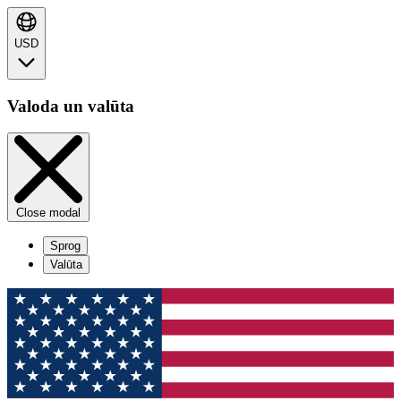
USD
Valoda un valūta
Close modal
Sprog
Valūta