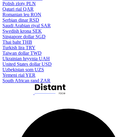
Polish zloty
PLN
Qatari rial
QAR
Romanian leu
RON
Serbian dinar
RSD
Saudi Arabian riyal
SAR
Swedish krona
SEK
Singapore dollar
SGD
Thai baht
THB
Turkish lira
TRY
Taiwan dollar
TWD
Ukrainian hryvnia
UAH
United States dollar
USD
Uzbekistan som
UZS
Yemeni rial
YER
South African rand
ZAR