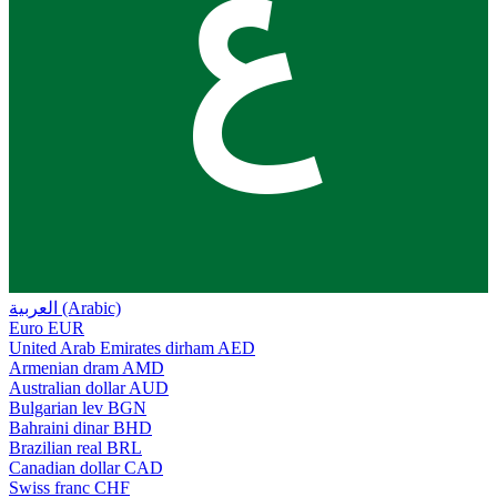
ع
العربية (Arabic)
Euro
EUR
United Arab Emirates dirham
AED
Armenian dram
AMD
Australian dollar
AUD
Bulgarian lev
BGN
Bahraini dinar
BHD
Brazilian real
BRL
Canadian dollar
CAD
Swiss franc
CHF