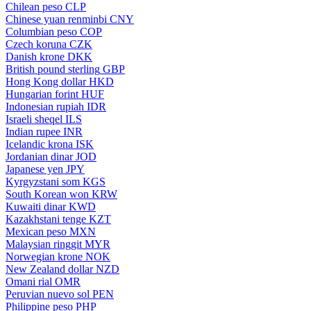
Chilean peso
CLP
Chinese yuan renminbi
CNY
Columbian peso
COP
Czech koruna
CZK
Danish krone
DKK
British pound sterling
GBP
Hong Kong dollar
HKD
Hungarian forint
HUF
Indonesian rupiah
IDR
Israeli sheqel
ILS
Indian rupee
INR
Icelandic krona
ISK
Jordanian dinar
JOD
Japanese yen
JPY
Kyrgyzstani som
KGS
South Korean won
KRW
Kuwaiti dinar
KWD
Kazakhstani tenge
KZT
Mexican peso
MXN
Malaysian ringgit
MYR
Norwegian krone
NOK
New Zealand dollar
NZD
Omani rial
OMR
Peruvian nuevo sol
PEN
Philippine peso
PHP