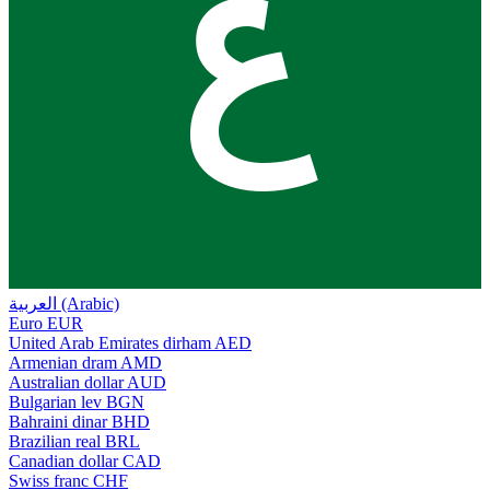
ع
العربية (Arabic)
Euro
EUR
United Arab Emirates dirham
AED
Armenian dram
AMD
Australian dollar
AUD
Bulgarian lev
BGN
Bahraini dinar
BHD
Brazilian real
BRL
Canadian dollar
CAD
Swiss franc
CHF