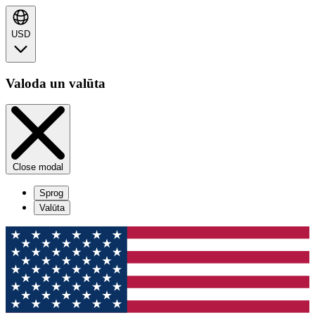
USD
Valoda un valūta
Close modal
Sprog
Valūta