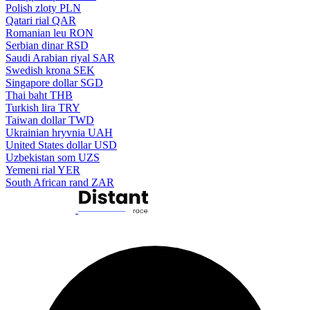
Polish zloty
PLN
Qatari rial
QAR
Romanian leu
RON
Serbian dinar
RSD
Saudi Arabian riyal
SAR
Swedish krona
SEK
Singapore dollar
SGD
Thai baht
THB
Turkish lira
TRY
Taiwan dollar
TWD
Ukrainian hryvnia
UAH
United States dollar
USD
Uzbekistan som
UZS
Yemeni rial
YER
South African rand
ZAR