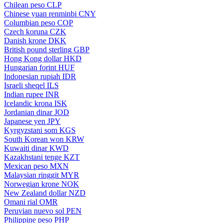
Chilean peso
CLP
Chinese yuan renminbi
CNY
Columbian peso
COP
Czech koruna
CZK
Danish krone
DKK
British pound sterling
GBP
Hong Kong dollar
HKD
Hungarian forint
HUF
Indonesian rupiah
IDR
Israeli sheqel
ILS
Indian rupee
INR
Icelandic krona
ISK
Jordanian dinar
JOD
Japanese yen
JPY
Kyrgyzstani som
KGS
South Korean won
KRW
Kuwaiti dinar
KWD
Kazakhstani tenge
KZT
Mexican peso
MXN
Malaysian ringgit
MYR
Norwegian krone
NOK
New Zealand dollar
NZD
Omani rial
OMR
Peruvian nuevo sol
PEN
Philippine peso
PHP