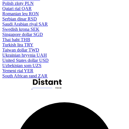
Polish zloty
PLN
Qatari rial
QAR
Romanian leu
RON
Serbian dinar
RSD
Saudi Arabian riyal
SAR
Swedish krona
SEK
Singapore dollar
SGD
Thai baht
THB
Turkish lira
TRY
Taiwan dollar
TWD
Ukrainian hryvnia
UAH
United States dollar
USD
Uzbekistan som
UZS
Yemeni rial
YER
South African rand
ZAR