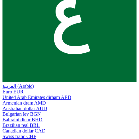
ع
العربية (Arabic)
Euro
EUR
United Arab Emirates dirham
AED
Armenian dram
AMD
Australian dollar
AUD
Bulgarian lev
BGN
Bahraini dinar
BHD
Brazilian real
BRL
Canadian dollar
CAD
Swiss franc
CHF