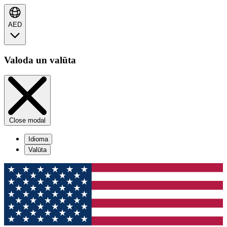
AED
Valoda un valūta
Close modal
Idioma
Valūta