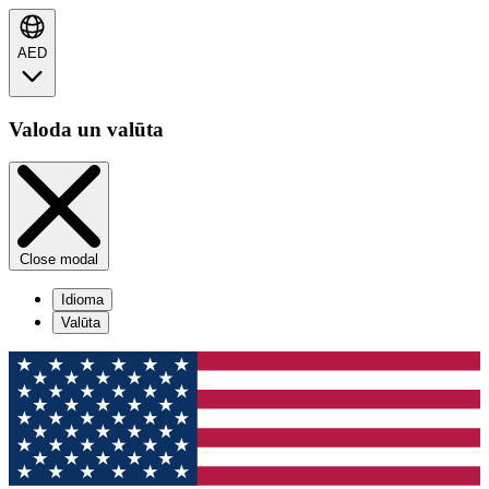
AED
Valoda un valūta
Close modal
Idioma
Valūta