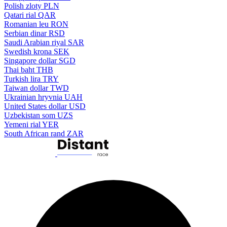
Polish zloty
PLN
Qatari rial
QAR
Romanian leu
RON
Serbian dinar
RSD
Saudi Arabian riyal
SAR
Swedish krona
SEK
Singapore dollar
SGD
Thai baht
THB
Turkish lira
TRY
Taiwan dollar
TWD
Ukrainian hryvnia
UAH
United States dollar
USD
Uzbekistan som
UZS
Yemeni rial
YER
South African rand
ZAR