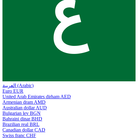
ع
العربية (Arabic)
Euro
EUR
United Arab Emirates dirham
AED
Armenian dram
AMD
Australian dollar
AUD
Bulgarian lev
BGN
Bahraini dinar
BHD
Brazilian real
BRL
Canadian dollar
CAD
Swiss franc
CHF