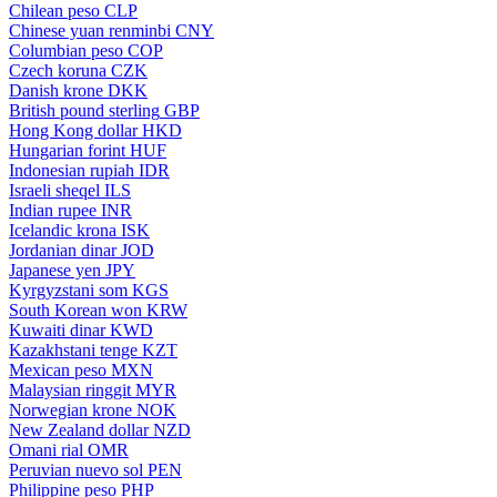
Chilean peso
CLP
Chinese yuan renminbi
CNY
Columbian peso
COP
Czech koruna
CZK
Danish krone
DKK
British pound sterling
GBP
Hong Kong dollar
HKD
Hungarian forint
HUF
Indonesian rupiah
IDR
Israeli sheqel
ILS
Indian rupee
INR
Icelandic krona
ISK
Jordanian dinar
JOD
Japanese yen
JPY
Kyrgyzstani som
KGS
South Korean won
KRW
Kuwaiti dinar
KWD
Kazakhstani tenge
KZT
Mexican peso
MXN
Malaysian ringgit
MYR
Norwegian krone
NOK
New Zealand dollar
NZD
Omani rial
OMR
Peruvian nuevo sol
PEN
Philippine peso
PHP