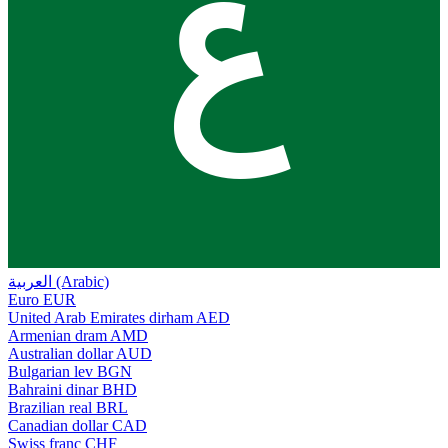
ع
العربية (Arabic)
Euro
EUR
United Arab Emirates dirham
AED
Armenian dram
AMD
Australian dollar
AUD
Bulgarian lev
BGN
Bahraini dinar
BHD
Brazilian real
BRL
Canadian dollar
CAD
Swiss franc
CHF