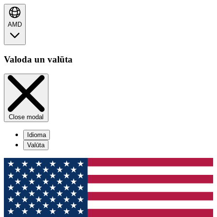
AMD
Valoda un valūta
Close modal
Idioma
Valūta