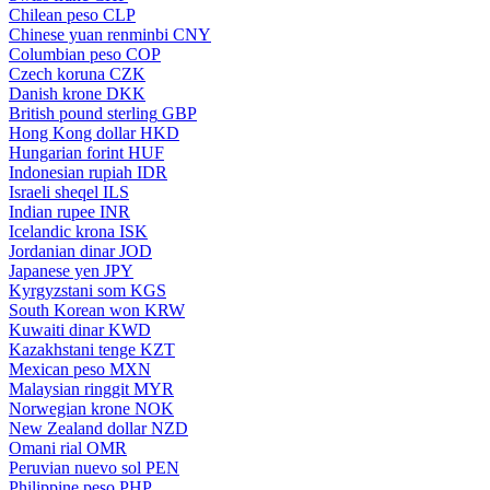
Chilean peso
CLP
Chinese yuan renminbi
CNY
Columbian peso
COP
Czech koruna
CZK
Danish krone
DKK
British pound sterling
GBP
Hong Kong dollar
HKD
Hungarian forint
HUF
Indonesian rupiah
IDR
Israeli sheqel
ILS
Indian rupee
INR
Icelandic krona
ISK
Jordanian dinar
JOD
Japanese yen
JPY
Kyrgyzstani som
KGS
South Korean won
KRW
Kuwaiti dinar
KWD
Kazakhstani tenge
KZT
Mexican peso
MXN
Malaysian ringgit
MYR
Norwegian krone
NOK
New Zealand dollar
NZD
Omani rial
OMR
Peruvian nuevo sol
PEN
Philippine peso
PHP