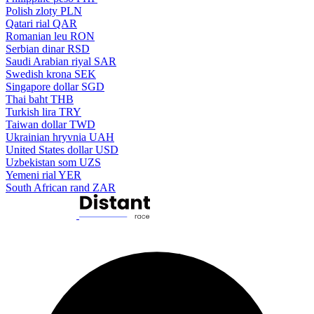
Polish zloty
PLN
Qatari rial
QAR
Romanian leu
RON
Serbian dinar
RSD
Saudi Arabian riyal
SAR
Swedish krona
SEK
Singapore dollar
SGD
Thai baht
THB
Turkish lira
TRY
Taiwan dollar
TWD
Ukrainian hryvnia
UAH
United States dollar
USD
Uzbekistan som
UZS
Yemeni rial
YER
South African rand
ZAR