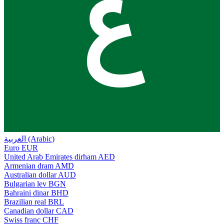
ع
العربية (Arabic)
Euro
EUR
United Arab Emirates dirham
AED
Armenian dram
AMD
Australian dollar
AUD
Bulgarian lev
BGN
Bahraini dinar
BHD
Brazilian real
BRL
Canadian dollar
CAD
Swiss franc
CHF