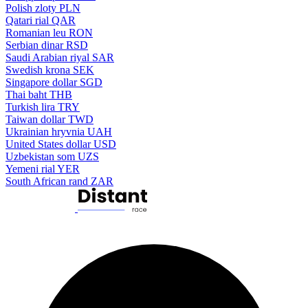
Polish zloty
PLN
Qatari rial
QAR
Romanian leu
RON
Serbian dinar
RSD
Saudi Arabian riyal
SAR
Swedish krona
SEK
Singapore dollar
SGD
Thai baht
THB
Turkish lira
TRY
Taiwan dollar
TWD
Ukrainian hryvnia
UAH
United States dollar
USD
Uzbekistan som
UZS
Yemeni rial
YER
South African rand
ZAR