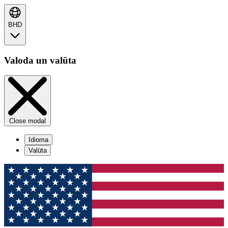
BHD
Valoda un valūta
Close modal
Idioma
Valūta