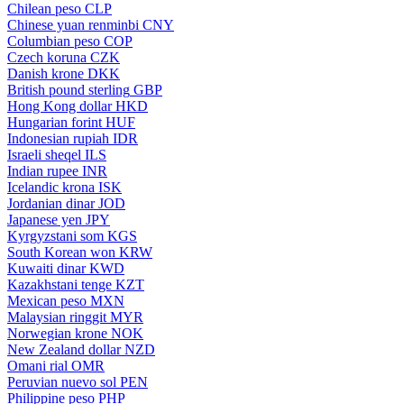
Chilean peso
CLP
Chinese yuan renminbi
CNY
Columbian peso
COP
Czech koruna
CZK
Danish krone
DKK
British pound sterling
GBP
Hong Kong dollar
HKD
Hungarian forint
HUF
Indonesian rupiah
IDR
Israeli sheqel
ILS
Indian rupee
INR
Icelandic krona
ISK
Jordanian dinar
JOD
Japanese yen
JPY
Kyrgyzstani som
KGS
South Korean won
KRW
Kuwaiti dinar
KWD
Kazakhstani tenge
KZT
Mexican peso
MXN
Malaysian ringgit
MYR
Norwegian krone
NOK
New Zealand dollar
NZD
Omani rial
OMR
Peruvian nuevo sol
PEN
Philippine peso
PHP