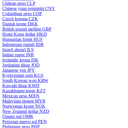
Chilean peso
CLP
Chinese yuan renminbi
CNY
Columbian peso
COP
Czech koruna
CZK
Danish krone
DKK
British pound sterling
GBP
Hong Kong dollar
HKD
Hungarian forint
HUF
Indonesian rupiah
IDR
Israeli sheqel
ILS
Indian rupee
INR
Icelandic krona
ISK
Jordanian dinar
JOD
Japanese yen
JPY
Kyrgyzstani som
KGS
South Korean won
KRW
Kuwaiti dinar
KWD
Kazakhstani tenge
KZT
Mexican peso
MXN
Malaysian ringgit
MYR
Norwegian krone
NOK
New Zealand dollar
NZD
Omani rial
OMR
Peruvian nuevo sol
PEN
Philippine peso
PHP