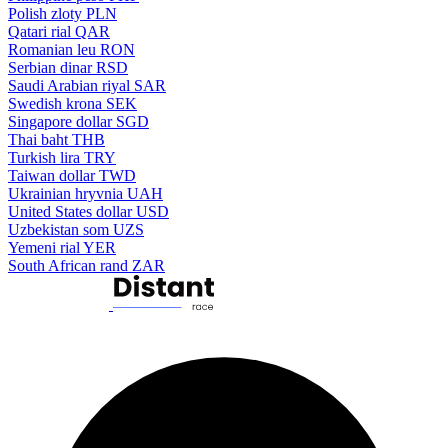
Polish zloty
PLN
Qatari rial
QAR
Romanian leu
RON
Serbian dinar
RSD
Saudi Arabian riyal
SAR
Swedish krona
SEK
Singapore dollar
SGD
Thai baht
THB
Turkish lira
TRY
Taiwan dollar
TWD
Ukrainian hryvnia
UAH
United States dollar
USD
Uzbekistan som
UZS
Yemeni rial
YER
South African rand
ZAR