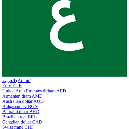
ع
العربية (Arabic)
Euro
EUR
United Arab Emirates dirham
AED
Armenian dram
AMD
Australian dollar
AUD
Bulgarian lev
BGN
Bahraini dinar
BHD
Brazilian real
BRL
Canadian dollar
CAD
Swiss franc
CHF