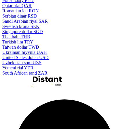
Polish zloty
PLN
Qatari rial
QAR
Romanian leu
RON
Serbian dinar
RSD
Saudi Arabian riyal
SAR
Swedish krona
SEK
Singapore dollar
SGD
Thai baht
THB
Turkish lira
TRY
Taiwan dollar
TWD
Ukrainian hryvnia
UAH
United States dollar
USD
Uzbekistan som
UZS
Yemeni rial
YER
South African rand
ZAR