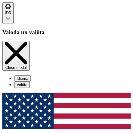
IDR
Valoda un valūta
Close modal
Idioma
Valūta