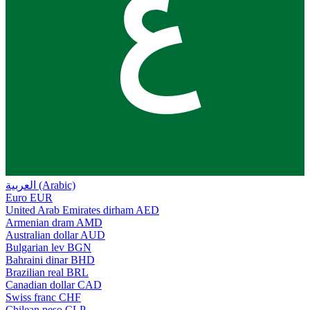
ع
العربية (Arabic)
Euro
EUR
United Arab Emirates dirham
AED
Armenian dram
AMD
Australian dollar
AUD
Bulgarian lev
BGN
Bahraini dinar
BHD
Brazilian real
BRL
Canadian dollar
CAD
Swiss franc
CHF
Chilean peso
CLP