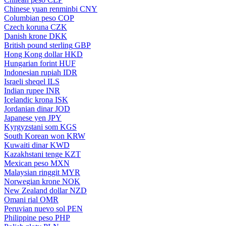
Chinese yuan renminbi
CNY
Columbian peso
COP
Czech koruna
CZK
Danish krone
DKK
British pound sterling
GBP
Hong Kong dollar
HKD
Hungarian forint
HUF
Indonesian rupiah
IDR
Israeli sheqel
ILS
Indian rupee
INR
Icelandic krona
ISK
Jordanian dinar
JOD
Japanese yen
JPY
Kyrgyzstani som
KGS
South Korean won
KRW
Kuwaiti dinar
KWD
Kazakhstani tenge
KZT
Mexican peso
MXN
Malaysian ringgit
MYR
Norwegian krone
NOK
New Zealand dollar
NZD
Omani rial
OMR
Peruvian nuevo sol
PEN
Philippine peso
PHP