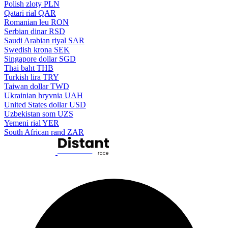
Polish zloty
PLN
Qatari rial
QAR
Romanian leu
RON
Serbian dinar
RSD
Saudi Arabian riyal
SAR
Swedish krona
SEK
Singapore dollar
SGD
Thai baht
THB
Turkish lira
TRY
Taiwan dollar
TWD
Ukrainian hryvnia
UAH
United States dollar
USD
Uzbekistan som
UZS
Yemeni rial
YER
South African rand
ZAR