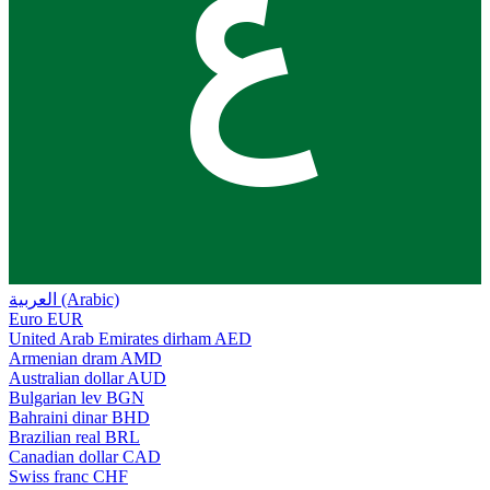
ع
العربية (Arabic)
Euro
EUR
United Arab Emirates dirham
AED
Armenian dram
AMD
Australian dollar
AUD
Bulgarian lev
BGN
Bahraini dinar
BHD
Brazilian real
BRL
Canadian dollar
CAD
Swiss franc
CHF