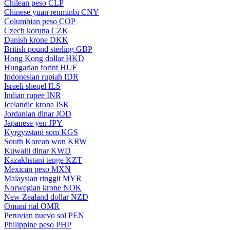
Chilean peso
CLP
Chinese yuan renminbi
CNY
Columbian peso
COP
Czech koruna
CZK
Danish krone
DKK
British pound sterling
GBP
Hong Kong dollar
HKD
Hungarian forint
HUF
Indonesian rupiah
IDR
Israeli sheqel
ILS
Indian rupee
INR
Icelandic krona
ISK
Jordanian dinar
JOD
Japanese yen
JPY
Kyrgyzstani som
KGS
South Korean won
KRW
Kuwaiti dinar
KWD
Kazakhstani tenge
KZT
Mexican peso
MXN
Malaysian ringgit
MYR
Norwegian krone
NOK
New Zealand dollar
NZD
Omani rial
OMR
Peruvian nuevo sol
PEN
Philippine peso
PHP