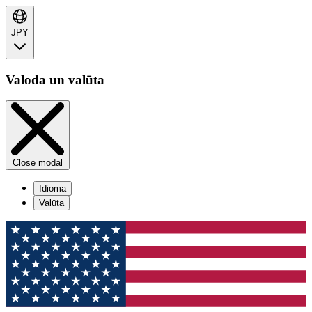
JPY
Valoda un valūta
Close modal
Idioma
Valūta