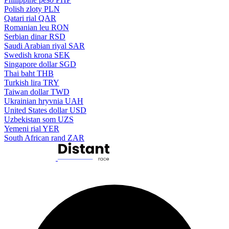
Polish zloty
PLN
Qatari rial
QAR
Romanian leu
RON
Serbian dinar
RSD
Saudi Arabian riyal
SAR
Swedish krona
SEK
Singapore dollar
SGD
Thai baht
THB
Turkish lira
TRY
Taiwan dollar
TWD
Ukrainian hryvnia
UAH
United States dollar
USD
Uzbekistan som
UZS
Yemeni rial
YER
South African rand
ZAR