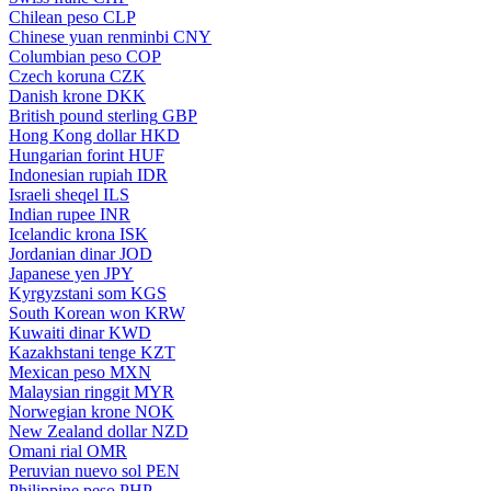
Chilean peso
CLP
Chinese yuan renminbi
CNY
Columbian peso
COP
Czech koruna
CZK
Danish krone
DKK
British pound sterling
GBP
Hong Kong dollar
HKD
Hungarian forint
HUF
Indonesian rupiah
IDR
Israeli sheqel
ILS
Indian rupee
INR
Icelandic krona
ISK
Jordanian dinar
JOD
Japanese yen
JPY
Kyrgyzstani som
KGS
South Korean won
KRW
Kuwaiti dinar
KWD
Kazakhstani tenge
KZT
Mexican peso
MXN
Malaysian ringgit
MYR
Norwegian krone
NOK
New Zealand dollar
NZD
Omani rial
OMR
Peruvian nuevo sol
PEN
Philippine peso
PHP