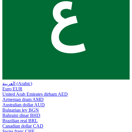
ع
العربية (Arabic)
Euro
EUR
United Arab Emirates dirham
AED
Armenian dram
AMD
Australian dollar
AUD
Bulgarian lev
BGN
Bahraini dinar
BHD
Brazilian real
BRL
Canadian dollar
CAD
Swiss franc
CHF