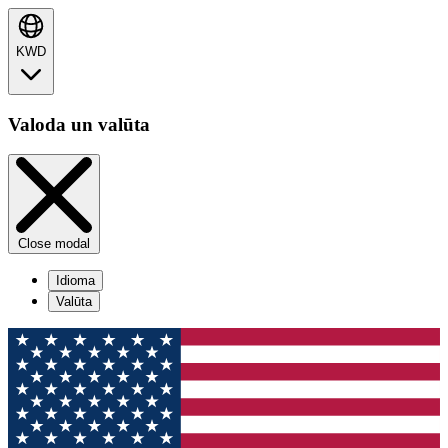
KWD
Valoda un valūta
Close modal
Idioma
Valūta