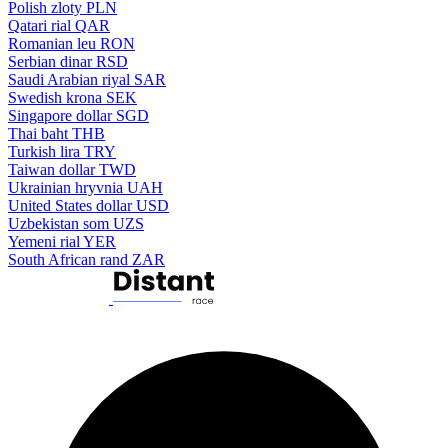
Polish zloty
PLN
Qatari rial
QAR
Romanian leu
RON
Serbian dinar
RSD
Saudi Arabian riyal
SAR
Swedish krona
SEK
Singapore dollar
SGD
Thai baht
THB
Turkish lira
TRY
Taiwan dollar
TWD
Ukrainian hryvnia
UAH
United States dollar
USD
Uzbekistan som
UZS
Yemeni rial
YER
South African rand
ZAR