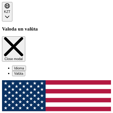
KZT
Valoda un valūta
Close modal
Idioma
Valūta