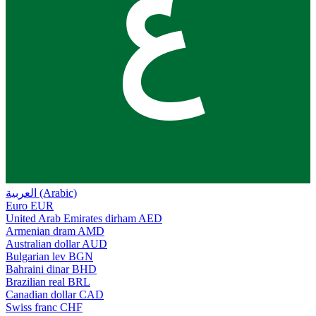
ع
العربية (Arabic)
Euro
EUR
United Arab Emirates dirham
AED
Armenian dram
AMD
Australian dollar
AUD
Bulgarian lev
BGN
Bahraini dinar
BHD
Brazilian real
BRL
Canadian dollar
CAD
Swiss franc
CHF