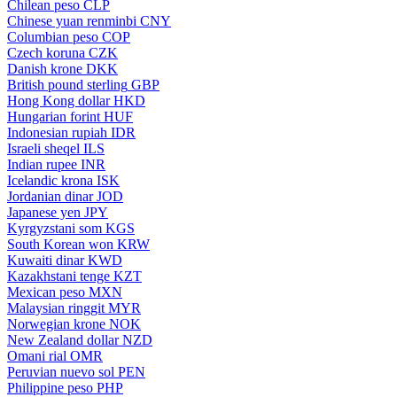
Chilean peso
CLP
Chinese yuan renminbi
CNY
Columbian peso
COP
Czech koruna
CZK
Danish krone
DKK
British pound sterling
GBP
Hong Kong dollar
HKD
Hungarian forint
HUF
Indonesian rupiah
IDR
Israeli sheqel
ILS
Indian rupee
INR
Icelandic krona
ISK
Jordanian dinar
JOD
Japanese yen
JPY
Kyrgyzstani som
KGS
South Korean won
KRW
Kuwaiti dinar
KWD
Kazakhstani tenge
KZT
Mexican peso
MXN
Malaysian ringgit
MYR
Norwegian krone
NOK
New Zealand dollar
NZD
Omani rial
OMR
Peruvian nuevo sol
PEN
Philippine peso
PHP